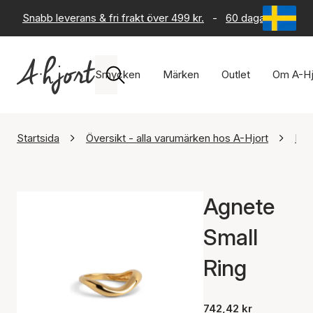
Snabb leverans & fri frakt över 499 kr.
-
60 dagars returrät
Smycken
Märken
Outlet
Om A-Hj
Startsida
Översikt - alla varumärken hos A-Hjort
Ena
Agnete
Small
Ring
742,42 kr