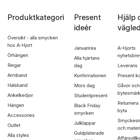
Produktkategori
Present
Hjälp 
ideér
vägle
Översikt - alla smycken
hos A-Hjort
Januarirea
A-Hjorts
Örhängen
nyhetsbre
Alla hjärtans
Ringar
dag
Leverans
Armband
Konfirmationen
Present ko
Halsband
Mors dag
Gåvor och
bytesmär
Ankelkedjor
Studentpresent
Returnera
Hängen
Black Friday
byta
smycken
Accessories
Smyckesm
Julklappar
Outlet
och materi
Guldpläterade
Alla styles
Affärsvillk