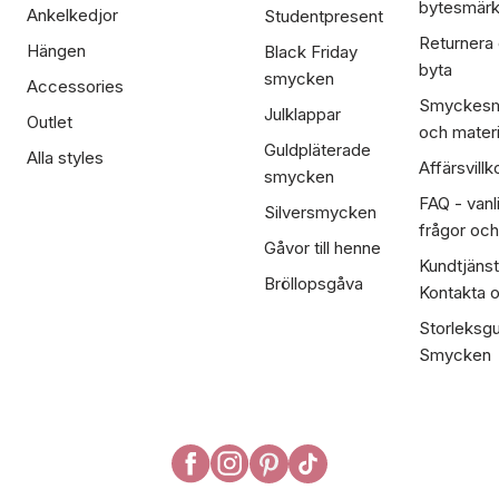
bytesmär
Ankelkedjor
Studentpresent
Returnera
Hängen
Black Friday
byta
smycken
Accessories
Smyckesm
Julklappar
Outlet
och materi
Guldpläterade
Alla styles
Affärsvillk
smycken
FAQ - vanl
Silversmycken
frågor och
Gåvor till henne
Kundtjänst
Bröllopsgåva
Kontakta 
Storleksgu
Smycken