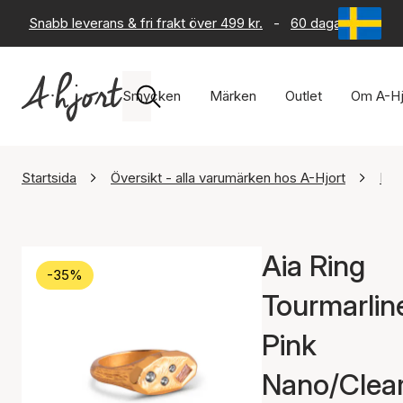
Snabb leverans & fri frakt över 499 kr.
-
60 dagars returrät
Smycken
Märken
Outlet
Om A-Hj
Startsida
Översikt - alla varumärken hos A-Hjort
Ena
Aia Ring
-35%
Tourmarlin
Pink
Nano/Clea