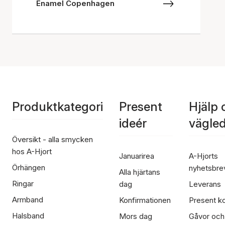
Enamel Copenhagen
Produktkategori
Present
Hjälp 
ideér
vägle
Översikt - alla smycken
hos A-Hjort
Januarirea
A-Hjorts
Örhängen
nyhetsbre
Alla hjärtans
Ringar
dag
Leverans
Armband
Konfirmationen
Present ko
Halsband
Mors dag
Gåvor och