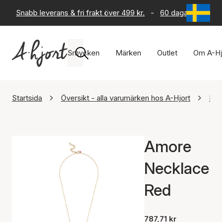
Snabb leverans & fri frakt över 499 kr.
-
60 dagars returrät
Smycken
Märken
Outlet
Om A-Hj
Startsida
Översikt - alla varumärken hos A-Hjort
Ena
Amore
Necklace
Red
787,71 kr