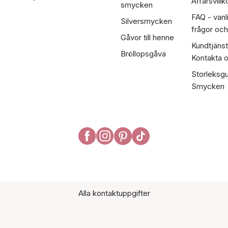
Affärsvillk
smycken
FAQ - vanl
Silversmycken
frågor och
Gåvor till henne
Kundtjänst
Bröllopsgåva
Kontakta 
Storleksgu
Smycken
Alla kontaktuppgifter