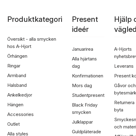
Produktkategori
Present
Hjälp 
ideér
vägle
Översikt - alla smycken
hos A-Hjort
Januarirea
A-Hjorts
Örhängen
nyhetsbre
Alla hjärtans
Ringar
dag
Leverans
Armband
Konfirmationen
Present ko
Halsband
Mors dag
Gåvor och
bytesmär
Ankelkedjor
Studentpresent
Returnera
Hängen
Black Friday
byta
smycken
Accessories
Smyckesm
Julklappar
Outlet
och materi
Guldpläterade
Alla styles