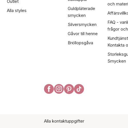
Outlet
och materi
Guldpläterade
Alla styles
Affärsvillk
smycken
FAQ - vanl
Silversmycken
frågor och
Gåvor till henne
Kundtjänst
Bröllopsgåva
Kontakta 
Storleksgu
Smycken
Alla kontaktuppgifter