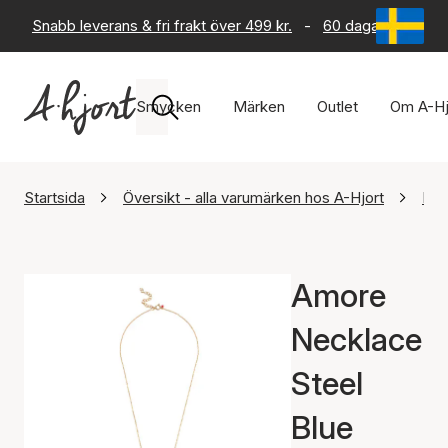
Snabb leverans & fri frakt över 499 kr.
-
60 dagars returrät
Smycken
Märken
Outlet
Om A-Hj
Startsida
Översikt - alla varumärken hos A-Hjort
Ena
Amore
Necklace
Steel
Blue