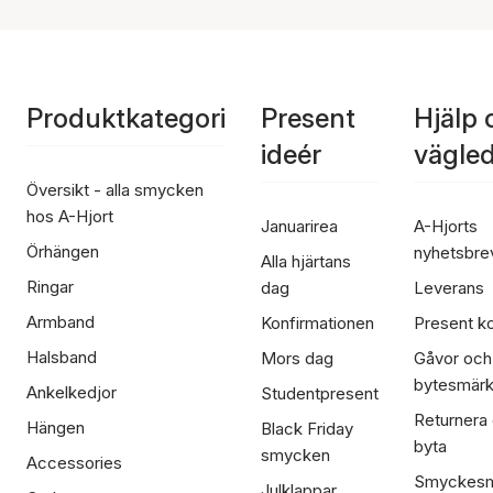
Produktkategori
Present
Hjälp 
ideér
vägle
Översikt - alla smycken
hos A-Hjort
Januarirea
A-Hjorts
Örhängen
nyhetsbre
Alla hjärtans
Ringar
dag
Leverans
Armband
Konfirmationen
Present ko
Halsband
Mors dag
Gåvor och
bytesmär
Ankelkedjor
Studentpresent
Returnera
Hängen
Black Friday
byta
smycken
Accessories
Smyckesm
Julklappar