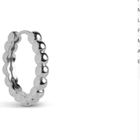
M
L
F
M
A
V