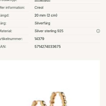
er information:
Creol
ängd:
20 mm (2 cm)
ärg:
Silverfärg
aterial:
Silver sterling 925
rtikelnummer:
14379
EAN:
5714274033675
al av färg