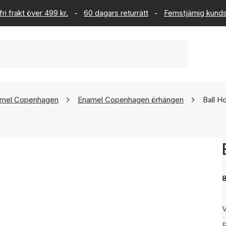
ri frakt över 499 kr.
-
60 dagars returrätt
-
Femstjärnig kund
mel Copenhagen
Enamel Copenhagen örhängen
Ball H
V
P