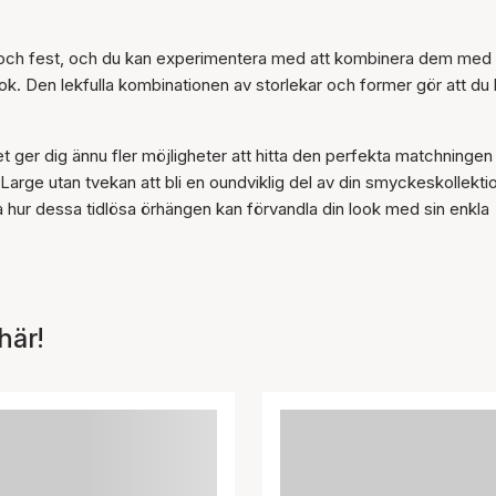
Artikeln har lagts till i
.
korgen
g och fest, och du kan experimentera med att kombinera dem med
k. Den lekfulla kombinationen av storlekar och former gör att du
t ger dig ännu fler möjligheter att hitta den perfekta matchningen t
 Large utan tvekan att bli en oundviklig del av din smyckeskollekti
eva hur dessa tidlösa örhängen kan förvandla din look med sin enkla
här!