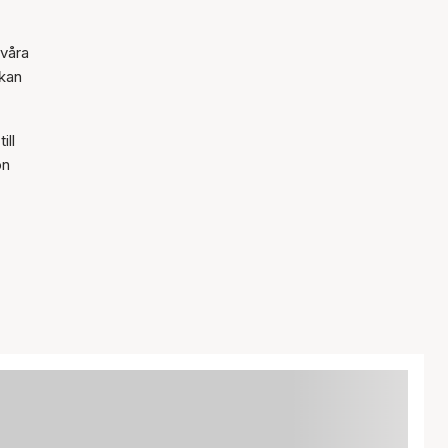
 våra
 kan
ill
on