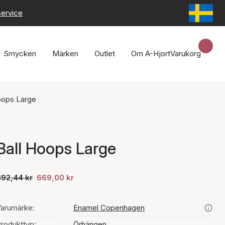
service
Smycken
Märken
Outlet
Om A-Hjort
Varukorg
oops Large
Ball Hoops Large
892,44 kr
669,00 kr
arumärke:
Enamel Copenhagen
rodukttyp:
Örhängen