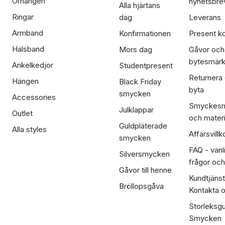
Örhängen
nyhetsbre
Alla hjärtans
Ringar
dag
Leverans
Armband
Konfirmationen
Present ko
Halsband
Mors dag
Gåvor och
bytesmär
Ankelkedjor
Studentpresent
Returnera
Hängen
Black Friday
byta
smycken
Accessories
Smyckesm
Julklappar
Outlet
och materi
Guldpläterade
Alla styles
Affärsvillk
smycken
FAQ - vanl
Silversmycken
frågor och
Gåvor till henne
Kundtjänst
Bröllopsgåva
Kontakta 
Storleksgu
Smycken