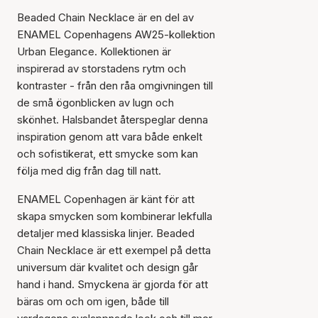
Beaded Chain Necklace är en del av
ENAMEL Copenhagens AW25-kollektion
Urban Elegance. Kollektionen är
inspirerad av storstadens rytm och
kontraster - från den råa omgivningen till
Artikeln har lagts till i
de små ögonblicken av lugn och
korgen
skönhet. Halsbandet återspeglar denna
inspiration genom att vara både enkelt
och sofistikerat, ett smycke som kan
följa med dig från dag till natt.
ENAMEL Copenhagen är känt för att
skapa smycken som kombinerar lekfulla
detaljer med klassiska linjer. Beaded
Chain Necklace är ett exempel på detta
universum där kvalitet och design går
hand i hand. Smyckena är gjorda för att
bäras om och om igen, både till