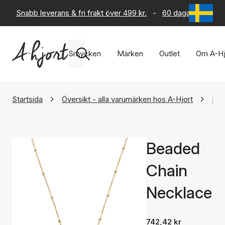
Snabb leverans & fri frakt över 499 kr.
-
60 dagars returrät
Smycken
Märken
Outlet
Om A-Hj
Startsida
Översikt - alla varumärken hos A-Hjort
Ena
Beaded
Chain
Necklace
742,42 kr