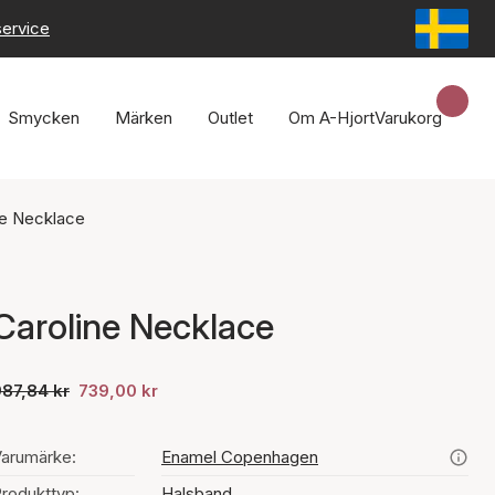
service
Smycken
Märken
Outlet
Om A-Hjort
Varukorg
ne Necklace
Caroline Necklace
87,84 kr
739,00 kr
arumärke:
Enamel Copenhagen
rodukttyp:
Halsband