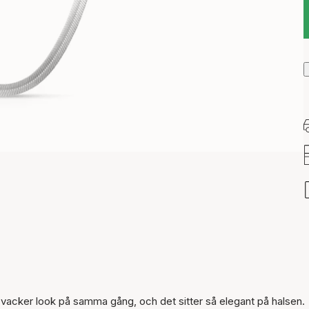
Artikeln har lagts till i
korgen
vacker look på samma gång, och det sitter så elegant på halsen.