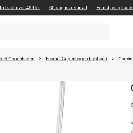
ri frakt över 499 kr.
-
60 dagars returrätt
-
Femstjärnig kund
mel Copenhagen
Enamel Copenhagen halsband
Caroli
9
V
P