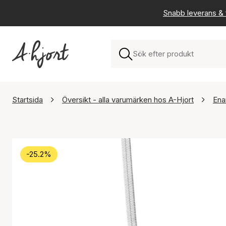
Snabb leverans & f
Startsida
Översikt - alla varumärken hos A-Hjort
Ena
-25.2%