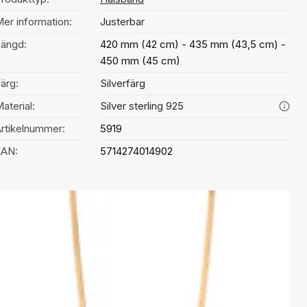
er information:
Justerbar
ängd:
420 mm (42 cm) - 435 mm (43,5 cm) -
450 mm (45 cm)
ärg:
Silverfärg
aterial:
Silver sterling 925
rtikelnummer:
5919
EAN:
5714274014902
al av färg