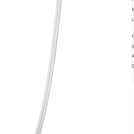
M
L
F
M
A
V