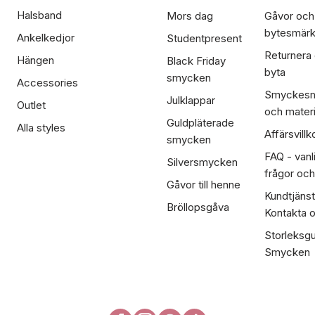
Halsband
Mors dag
Gåvor och
bytesmär
Ankelkedjor
Studentpresent
Returnera
Hängen
Black Friday
byta
smycken
Accessories
Smyckesm
Julklappar
Outlet
och materi
Guldpläterade
Alla styles
Affärsvillk
smycken
FAQ - vanl
Silversmycken
frågor och
Gåvor till henne
Kundtjänst
Bröllopsgåva
Kontakta 
Storleksgu
Smycken