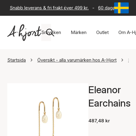
Snabb leverans & fri frakt över 499 kr.
-
60 dagars returrät
Smycken
Märken
Outlet
Om A-Hj
Startsida
Översikt - alla varumärken hos A-Hjort
Ena
Eleanor
Earchains
487,48 kr