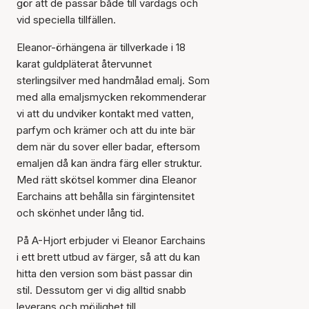
gör att de passar både till vardags och
vid speciella tillfällen.
Eleanor-örhängena är tillverkade i 18
karat guldpläterat återvunnet
sterlingsilver med handmålad emalj. Som
med alla emaljsmycken rekommenderar
vi att du undviker kontakt med vatten,
parfym och krämer och att du inte bär
dem när du sover eller badar, eftersom
emaljen då kan ändra färg eller struktur.
Med rätt skötsel kommer dina Eleanor
Earchains att behålla sin färgintensitet
och skönhet under lång tid.
Artikeln har lagts till i
korgen
På A-Hjort erbjuder vi Eleanor Earchains
i ett brett utbud av färger, så att du kan
hitta den version som bäst passar din
stil. Dessutom ger vi dig alltid snabb
leverans och möjlighet till