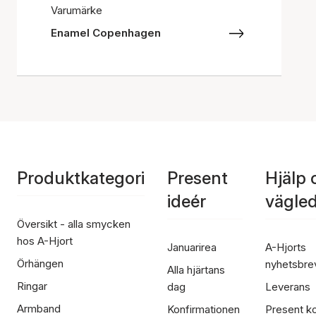
Varumärke
Enamel Copenhagen
Produktkategori
Present
Hjälp 
ideér
vägle
Översikt - alla smycken
hos A-Hjort
Januarirea
A-Hjorts
Örhängen
nyhetsbre
Alla hjärtans
Ringar
dag
Leverans
Armband
Konfirmationen
Present ko