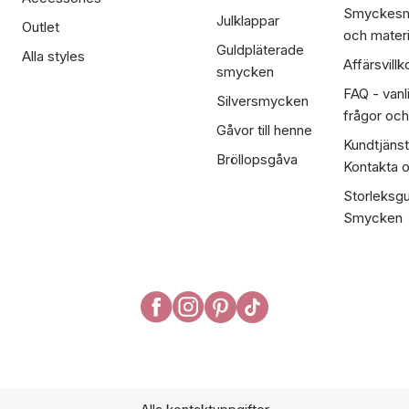
Smyckesm
Julklappar
Outlet
och materi
Guldpläterade
Alla styles
Affärsvillk
smycken
FAQ - vanl
Silversmycken
frågor och
Gåvor till henne
Kundtjänst
Bröllopsgåva
Kontakta 
Storleksgu
Smycken