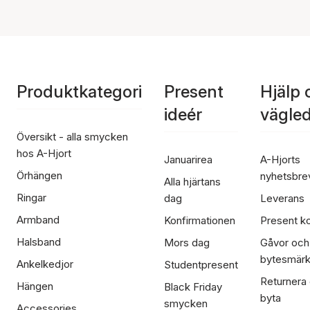
Produktkategori
Present
Hjälp 
ideér
vägle
Översikt - alla smycken
hos A-Hjort
Januarirea
A-Hjorts
Örhängen
nyhetsbre
Alla hjärtans
Ringar
dag
Leverans
Armband
Konfirmationen
Present ko
Halsband
Mors dag
Gåvor och
bytesmär
Ankelkedjor
Studentpresent
Returnera
Hängen
Black Friday
byta
smycken
Accessories