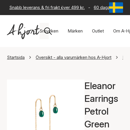
Snabb leverans & fri frakt över 499 kr.
-
60 dagars returrät
Smycken
Märken
Outlet
Om A-Hj
Startsida
Översikt - alla varumärken hos A-Hjort
Ena
Eleanor
Earrings
Petrol
Green