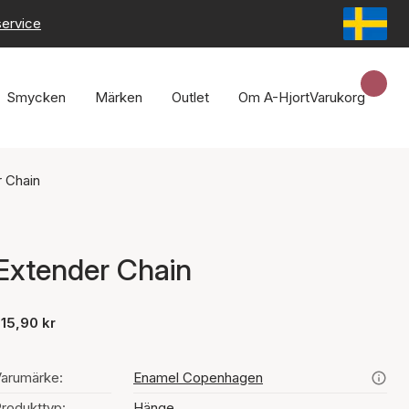
service
Smycken
Märken
Outlet
Om A-Hjort
Varukorg
 Chain
Extender Chain
15,90 kr
arumärke:
Enamel Copenhagen
rodukttyp:
Hänge