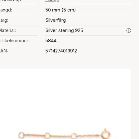
ängd:
50 mm (5 cm)
ärg:
Silverfärg
aterial:
Silver sterling 925
rtikelnummer:
5844
EAN:
5714274013912
al av färg