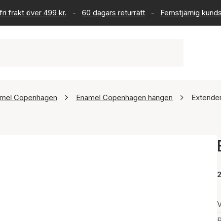
ri frakt över 499 kr.
-
60 dagars returrätt
-
Femstjärnig kund
mel Copenhagen
Enamel Copenhagen hängen
Extender
2
V
P