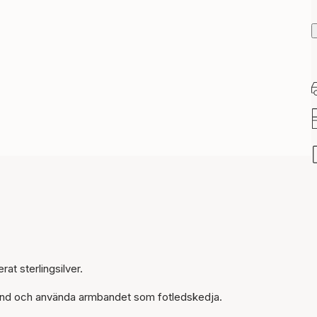
rat sterlingsilver.
Artikeln har lagts till i
korgen
and och använda armbandet som fotledskedja.