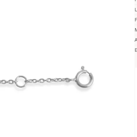
L
F
M
A
V