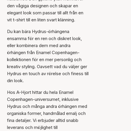
den vågiga designen och skapar en
elegant look som passar till allt från en
vit t-shirt till en liten svart klänning.
Du kan bära Hydrus-örhängena
ensamma för en ren och diskret look,
eller kombinera dem med andra
örhängen från Enamel Copenhagen-
kollektionen för en mer personlig och
kreativ styling. Oavsett vad du väljer ger
Hydrus en touch av rörelse och finess till
din look.
Artikeln har lagts till i
Hos A-Hjort hittar du hela Enamel
korgen
Copenhagen-universumet, inklusive
Hydrus och många andra örhängen med
organiska former, handmålad emalj och
fina detaljer. Vi erbjuder alltid snabb
leverans och möjlighet till