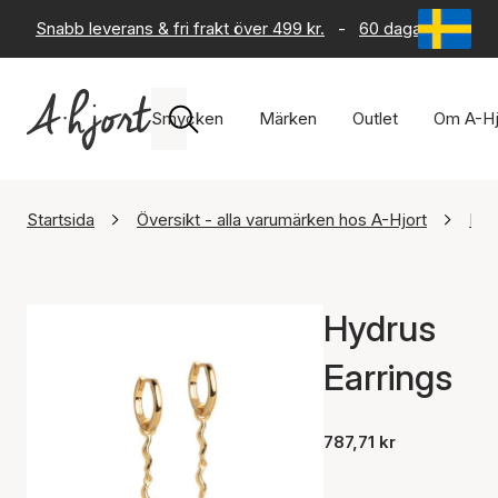
Snabb leverans & fri frakt över 499 kr.
-
60 dagars returrät
Smycken
Märken
Outlet
Om A-Hj
Startsida
Översikt - alla varumärken hos A-Hjort
Ena
Hydrus
Earrings
787,71 kr