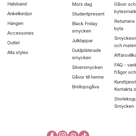
Halsband
Mors dag
Gåvor och
bytesmär
Ankelkedjor
Studentpresent
Returnera
Hängen
Black Friday
byta
smycken
Accessories
Smyckesm
Julklappar
Outlet
och materi
Guldpläterade
Alla styles
Affärsvillk
smycken
FAQ - vanl
Silversmycken
frågor och
Gåvor till henne
Kundtjänst
Bröllopsgåva
Kontakta 
Storleksgu
Smycken