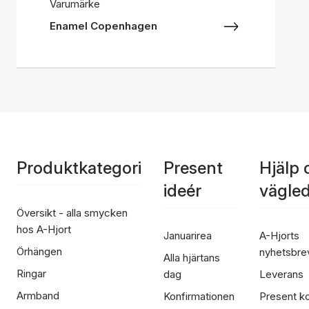
Varumärke
Enamel Copenhagen
Produktkategori
Present
Hjälp 
ideér
vägle
Översikt - alla smycken
hos A-Hjort
Januarirea
A-Hjorts
Örhängen
nyhetsbre
Alla hjärtans
Ringar
dag
Leverans
Armband
Konfirmationen
Present ko