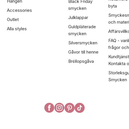
Hängen
Black Friday
byta
smycken
Accessories
Smyckesm
Julklappar
Outlet
och materi
Guldpläterade
Alla styles
Affärsvillk
smycken
FAQ - vanl
Silversmycken
frågor och
Gåvor till henne
Kundtjänst
Bröllopsgåva
Kontakta 
Storleksgu
Smycken