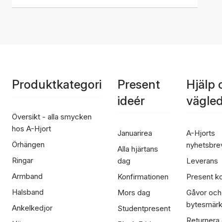
Produktkategori
Present
Hjälp 
ideér
vägle
Översikt - alla smycken
hos A-Hjort
Januarirea
A-Hjorts
Örhängen
nyhetsbre
Alla hjärtans
Ringar
dag
Leverans
Armband
Konfirmationen
Present ko
Halsband
Mors dag
Gåvor och
bytesmär
Ankelkedjor
Studentpresent
Returnera