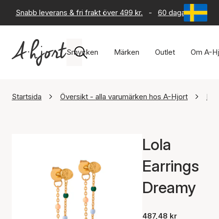
Snabb leverans & fri frakt över 499 kr.
-
60 dagars returrät
Smycken
Märken
Outlet
Om A-Hj
Startsida
Översikt - alla varumärken hos A-Hjort
Ena
Lola
Earrings
Dreamy
487,48 kr