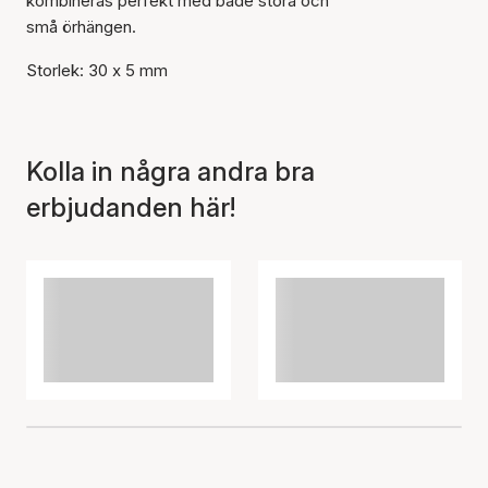
kombineras perfekt med både stora och
små örhängen.
Storlek: 30 x 5 mm
Kolla in några andra bra
erbjudanden här!
Artikeln har lagts till i
korgen