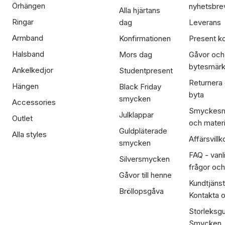
Örhängen
nyhetsbre
Alla hjärtans
Ringar
dag
Leverans
Armband
Konfirmationen
Present ko
Halsband
Mors dag
Gåvor och
bytesmär
Ankelkedjor
Studentpresent
Returnera
Hängen
Black Friday
byta
smycken
Accessories
Smyckesm
Julklappar
Outlet
och materi
Guldpläterade
Alla styles
Affärsvillk
smycken
FAQ - vanl
Silversmycken
frågor och
Gåvor till henne
Kundtjänst
Bröllopsgåva
Kontakta 
Storleksgu
Smycken