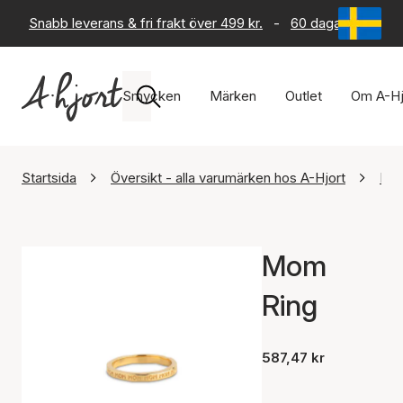
Snabb leverans & fri frakt över 499 kr.
-
60 dagars returrät
Smycken
Märken
Outlet
Om A-Hj
Startsida
Översikt - alla varumärken hos A-Hjort
Ena
Mom
Ring
587,47 kr