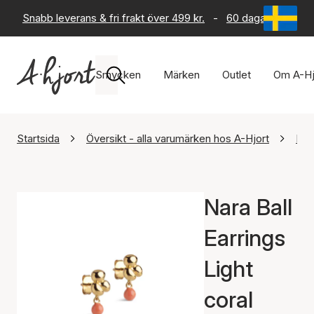
Snabb leverans & fri frakt över 499 kr.
-
60 dagars returrät
Smycken
Märken
Outlet
Om A-Hj
Startsida
Översikt - alla varumärken hos A-Hjort
Ena
Nara Ball
Earrings
Light
coral