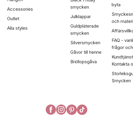
byta
smycken
Accessories
Smyckesm
Julklappar
Outlet
och materi
Guldpläterade
Alla styles
Affärsvillk
smycken
FAQ - vanl
Silversmycken
frågor och
Gåvor till henne
Kundtjänst
Bröllopsgåva
Kontakta 
Storleksgu
Smycken