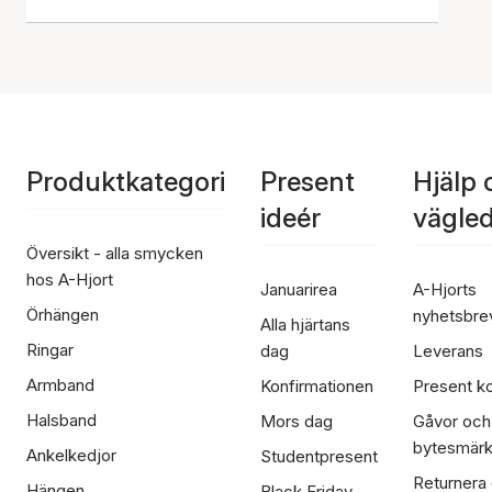
Produktkategori
Present
Hjälp 
ideér
vägle
Översikt - alla smycken
hos A-Hjort
Januarirea
A-Hjorts
Örhängen
nyhetsbre
Alla hjärtans
Ringar
dag
Leverans
Armband
Konfirmationen
Present ko
Halsband
Mors dag
Gåvor och
bytesmär
Ankelkedjor
Studentpresent
Returnera
Hängen
Black Friday