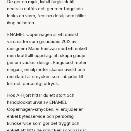
De ger en mjuk, livfull färgklick till
neutrala outfits och ger mer färgglada
looks en varm, feminin detalj som håller
ihop helheten.
ENAMEL Copenhagen är ett danskt
varumärke som grundades 2012 av
designern Marie Rantzau med ett enkelt
men kraftfullt uppdrag: att skapa glädje
genom vacker design. Färgstarkt möter
elegant, emalj möter skandinaviskt och
resultatet är smycken som inbjuder till
Artikeln har lagts till i
lek och personligt uttryck.
korgen
Hos A-Hjort hittar du ett stort och
handplockat urval av ENAMEL
Copenhagen-smycken. Vi erbjuder en
enkel bytesservice och personlig
kundservice som gör det tryggt och
enkelt att hitta de smycken som passar