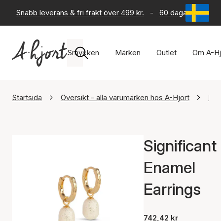
Snabb leverans & fri frakt över 499 kr.
-
60 dagars returrät
Smycken
Märken
Outlet
Om A-Hj
Startsida
Översikt - alla varumärken hos A-Hjort
Ena
Significant
Enamel
Earrings
742,42 kr