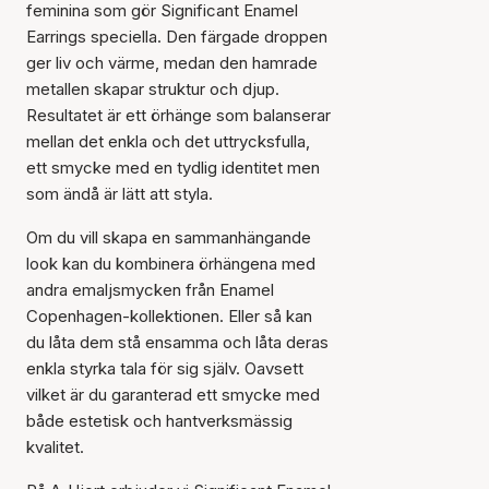
feminina som gör Significant Enamel
Earrings speciella. Den färgade droppen
ger liv och värme, medan den hamrade
metallen skapar struktur och djup.
Resultatet är ett örhänge som balanserar
mellan det enkla och det uttrycksfulla,
ett smycke med en tydlig identitet men
som ändå är lätt att styla.
Om du vill skapa en sammanhängande
look kan du kombinera örhängena med
andra emaljsmycken från Enamel
Copenhagen-kollektionen. Eller så kan
du låta dem stå ensamma och låta deras
enkla styrka tala för sig själv. Oavsett
vilket är du garanterad ett smycke med
både estetisk och hantverksmässig
Artikeln har lagts till i
kvalitet.
korgen