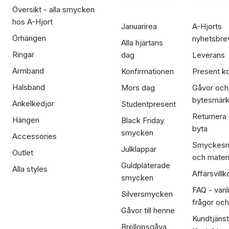
Översikt - alla smycken
hos A-Hjort
Januarirea
A-Hjorts
Örhängen
nyhetsbre
Alla hjärtans
Ringar
dag
Leverans
Armband
Konfirmationen
Present ko
Halsband
Mors dag
Gåvor och
bytesmär
Ankelkedjor
Studentpresent
Returnera
Hängen
Black Friday
byta
smycken
Accessories
Smyckesm
Julklappar
Outlet
och materi
Guldpläterade
Alla styles
Affärsvillk
smycken
FAQ - vanl
Silversmycken
frågor och
Gåvor till henne
Kundtjänst
Bröllopsgåva