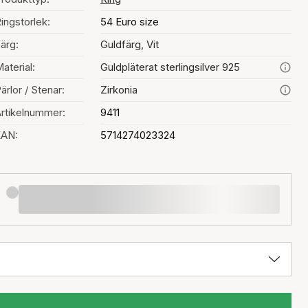
ingstorlek:
54 Euro size
ärg:
Guldfärg, Vit
aterial:
Guldpläterat sterlingsilver 925
ärlor / Stenar:
Zirkonia
rtikelnummer:
9411
EAN:
5714274023324