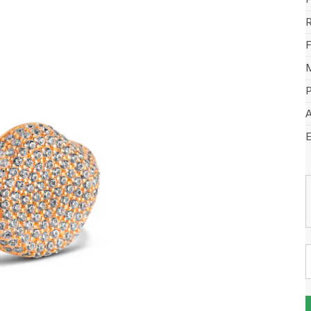
R
F
M
P
A