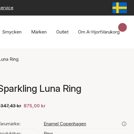
service
Smycken
Märken
Outlet
Om A-Hjort
Varukorg
Luna Ring
Sparkling Luna Ring
 347,43 kr
875,00 kr
arumärke:
Enamel Copenhagen
rodukttyp:
Ring