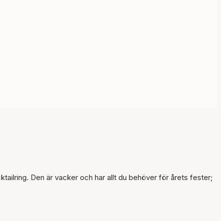
Artikeln har lagts till i
korgen
ilring. Den är vacker och har allt du behöver för årets fester;