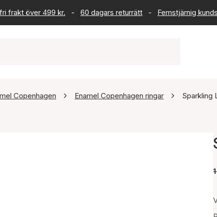
ri frakt över 499 kr.
-
60 dagars returrätt
-
Femstjärnig kund
mel Copenhagen
Enamel Copenhagen ringar
Sparkling 
1
V
P