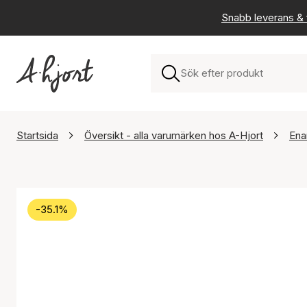
Snabb leverans & f
Startsida
Översikt - alla varumärken hos A-Hjort
Ena
-35.1%