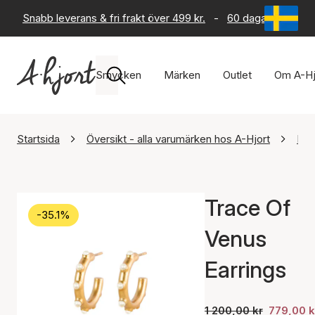
Snabb leverans & fri frakt över 499 kr.
-
60 dagars returrät
Smycken
Märken
Outlet
Om A-Hj
Startsida
Översikt - alla varumärken hos A-Hjort
Hou
Trace Of
-35.1%
Venus
Earrings
1 200,00 kr
779,00 k