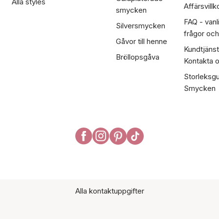
Alla styles
Affärsvillk
smycken
FAQ - vanl
Silversmycken
frågor och
Gåvor till henne
Kundtjänst
Bröllopsgåva
Kontakta 
Storleksgu
Smycken
Alla kontaktuppgifter