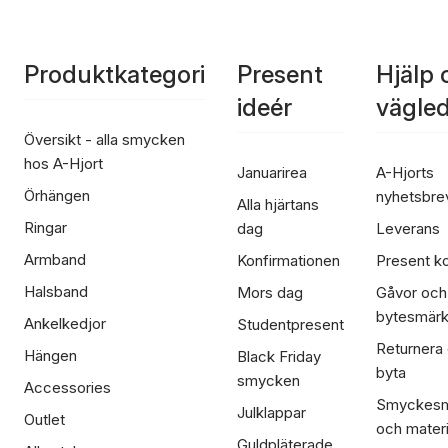
Produktkategori
Present
Hjälp 
ideér
vägle
Översikt - alla smycken
hos A-Hjort
Januarirea
A-Hjorts
Örhängen
nyhetsbre
Alla hjärtans
Ringar
dag
Leverans
Armband
Konfirmationen
Present ko
Halsband
Mors dag
Gåvor och
bytesmär
Ankelkedjor
Studentpresent
Returnera
Hängen
Black Friday
byta
smycken
Accessories
Smyckesm
Julklappar
Outlet
och materi
Guldpläterade