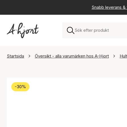
Snabb leverans & f
Startsida
Översikt - alla varumärken hos A-Hjort
Hul
-30%