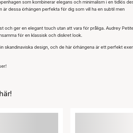
openhagen som kombinerar elegans och minimalism i en tidlös des
m är dessa örhängen perfekta för dig som vill ha en subtil men
 och ger en elegant touch utan att vara för pråliga. Audrey Petit
nsamma för en klassisk och diskret look.
sin skandinaviska design, och de här örhängena är ett perfekt ex
ser!
här!