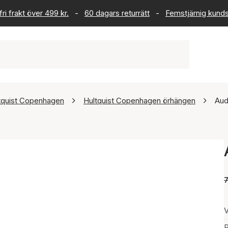
ri frakt över 499 kr.
-
60 dagars returrätt
-
Femstjärnig kund
tquist Copenhagen
Hultquist Copenhagen örhängen
Aud
V
P