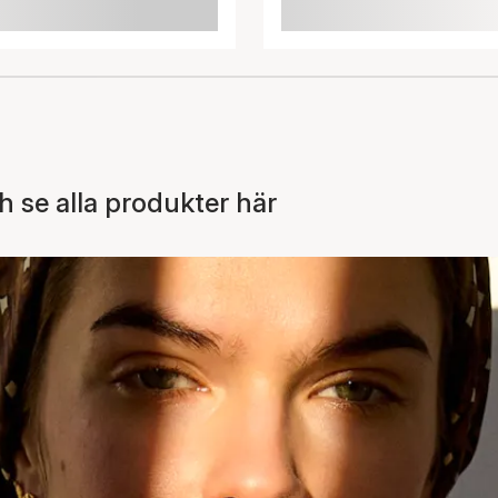
Artikeln har lagts till i
korgen
 se alla produkter här