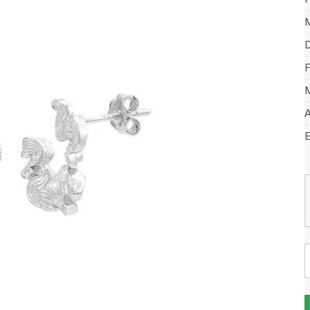
M
D
F
M
A