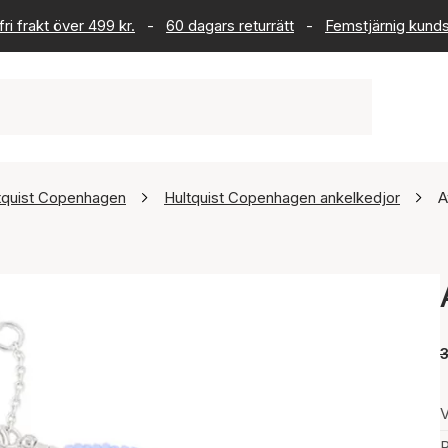
ri frakt över 499 kr.
-
60 dagars returrätt
-
Femstjärnig kund
tquist Copenhagen
Hultquist Copenhagen ankelkedjor
A
V
P