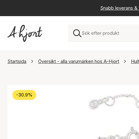
Snabb leverans & f
Startsida
Översikt - alla varumärken hos A-Hjort
Hul
-30.9%