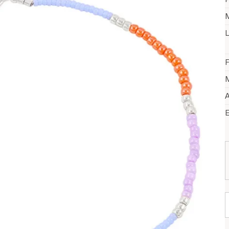
M
L
F
M
A