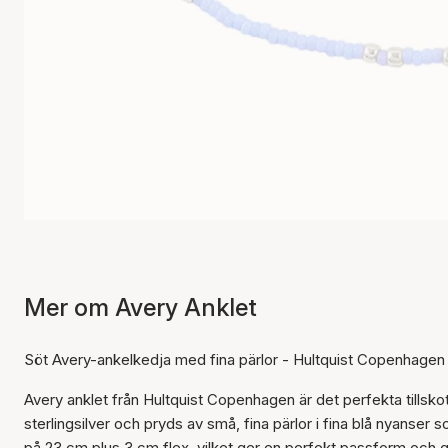
Mer om Avery Anklet
Söt Avery-ankelkedja med fina pärlor - Hultquist Copenhagen
Avery anklet från Hultquist Copenhagen är det perfekta tillsko
sterlingsilver och pryds av små, fina pärlor i fina blå nyanser
på 23 cm plus 3 cm flex, vilket ger en perfekt passform och gö