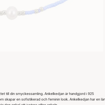
ttet till din smyckessamling. Ankelkedjan är handgjord i 925
Artikeln har lagts till i
 som skapar en sofistikerad och feminin look. Ankelkedjan har en lä
korgen
r den enkel att justera efter ankeln.