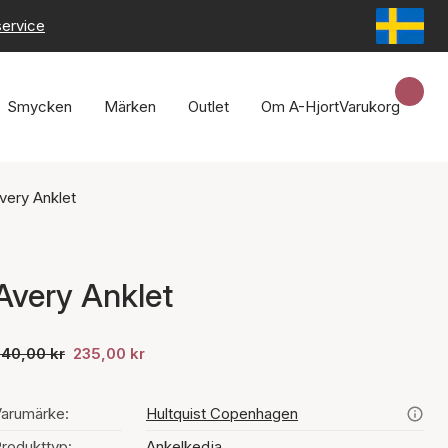
service
Smycken
Märken
Outlet
Om A-Hjort
Varukorg
very Anklet
Avery Anklet
340,00 kr
235,00 kr
arumärke:
Hultquist Copenhagen
rodukttyp:
Ankelkedja