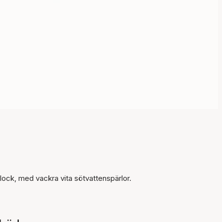
Artikeln har lagts till i
korgen
lock, med vackra vita sötvattenspärlor.