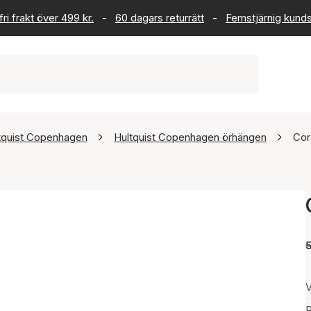
ri frakt över 499 kr.
-
60 dagars returrätt
-
Femstjärnig kund
tquist Copenhagen
Hultquist Copenhagen örhängen
Cor
V
P