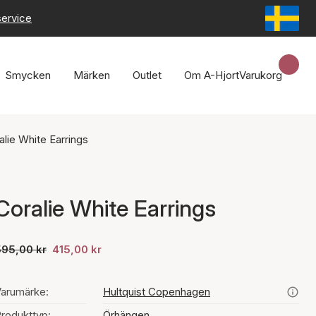
service
Smycken
Märken
Outlet
Om A-Hjort
Varukorg
alie White Earrings
Coralie White Earrings
595,00 kr
415,00 kr
arumärke:
Hultquist Copenhagen
rodukttyp:
Örhängen