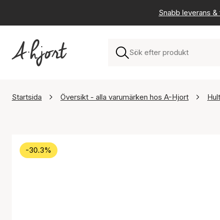
Snabb leverans & f
Startsida
Översikt - alla varumärken hos A-Hjort
Hul
-30.3%