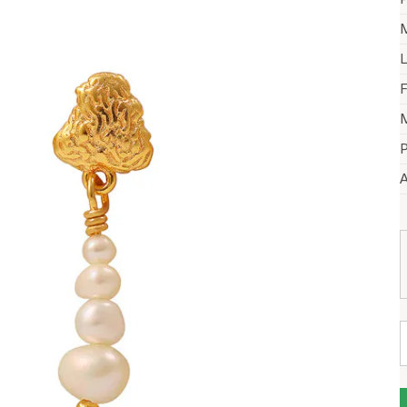
M
L
F
M
P
A