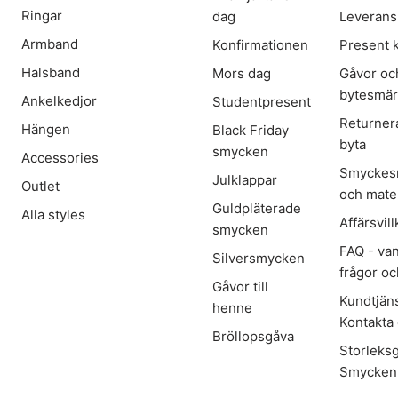
Ringar
dag
Leverans
Armband
Konfirmationen
Present 
Halsband
Mors dag
Gåvor oc
bytesmä
Ankelkedjor
Studentpresent
Returner
Hängen
Black Friday
byta
smycken
Accessories
Smyckes
Julklappar
Outlet
och mater
Guldpläterade
Alla styles
Affärsvill
smycken
FAQ - van
Silversmycken
frågor oc
Gåvor till
Kundtjäns
henne
Kontakta
Bröllopsgåva
Storleks
Smycken