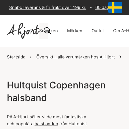
Snabb leverans & fri frakt över 499 kr.
-
60 dagars returr
Smycken
Märken
Outlet
Om A-H
Startsida
Översikt - alla varumärken hos A-Hjort
H
Hultquist Copenhagen
halsband
På A-Hjort säljer vi de mest fantastiska
och populära
halsbanden
från Hultquist