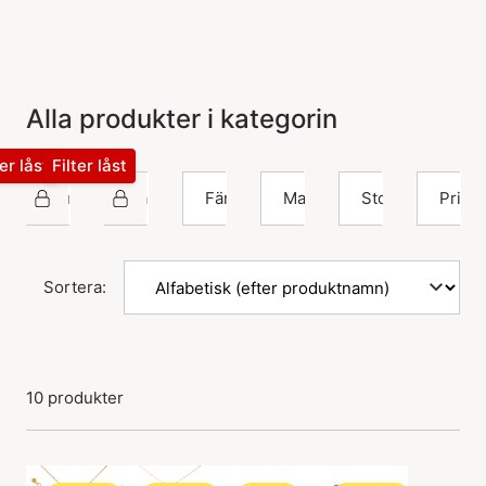
Alla produkter i kategorin
ter låst
Filter låst
Hultquist Copenhagen
Halsband
Färg
Material
Storlek
Pris
Sortera:
10 produkter