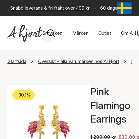
Snabb leverans & fri frakt över 499 kr.
-
60 dagars returrät
Smycken
Märken
Outlet
Om A-Hj
Startsida
Översikt - alla varumärken hos A-Hjort
Hul
Pink
-30.1%
Flamingo
Earrings
1 200,00 kr
839,00 k