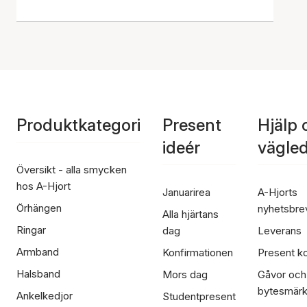
Produktkategori
Present
Hjälp 
ideér
vägle
Översikt - alla smycken
hos A-Hjort
Januarirea
A-Hjorts
Örhängen
nyhetsbre
Alla hjärtans
Ringar
dag
Leverans
Armband
Konfirmationen
Present ko
Halsband
Mors dag
Gåvor och
bytesmär
Ankelkedjor
Studentpresent