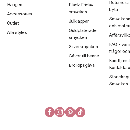
Returnera
Hängen
Black Friday
byta
smycken
Accessories
Smyckesm
Julklappar
Outlet
och materi
Guldpläterade
Alla styles
Affärsvillk
smycken
FAQ - vanl
Silversmycken
frågor och
Gåvor till henne
Kundtjänst
Bröllopsgåva
Kontakta 
Storleksgu
Smycken