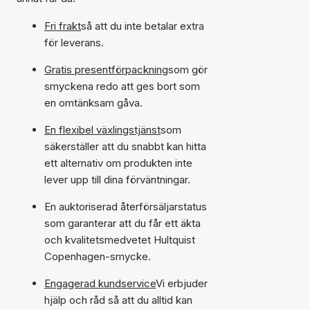
Fri frakt
så att du inte betalar extra
för leverans.
Gratis presentförpackning
som gör
smyckena redo att ges bort som
en omtänksam gåva.
En flexibel växlingstjänst
som
säkerställer att du snabbt kan hitta
ett alternativ om produkten inte
lever upp till dina förväntningar.
En auktoriserad återförsäljarstatus
som garanterar att du får ett äkta
och kvalitetsmedvetet Hultquist
Copenhagen-smycke.
Engagerad kundservice
Vi erbjuder
hjälp och råd så att du alltid kan