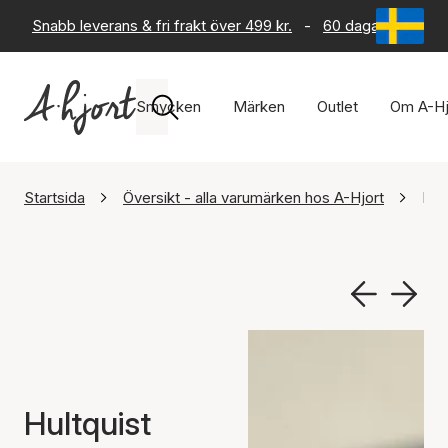
Snabb leverans & fri frakt över 499 kr.
-
60 dagars returrät
Smycken
Märken
Outlet
Om A-Hj
Startsida
Översikt - alla varumärken hos A-Hjort
Hul
Hultquist