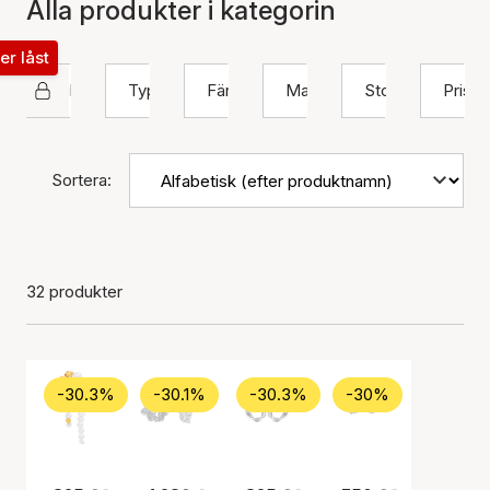
Alla produkter i kategorin
ter låst
Hultquist Copenhagen
Typ
Färg
Material
Storlek
Pris
Sortera:
32 produkter
-30.3%
-30.1%
-30.3%
-30%