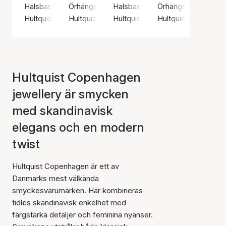
Halsband, Guldfärg / Guldpläterat sterlingsilver 925
Örhängen, Guldfärg / Guldpläterat sterlingsilv
Halsband, Guldfärg / Guldpläterat
Örhängen, Silverfärg
Hultquist Copenhagen
Hultquist Copenhagen
Hultquist Copenhagen
Hultquist Copenha
Hultquist Copenhagen
jewellery är smycken
med skandinavisk
elegans och en modern
twist
Hultquist Copenhagen är ett av
Danmarks mest välkända
smyckesvarumärken. Här kombineras
tidlös skandinavisk enkelhet med
färgstarka detaljer och feminina nyanser.