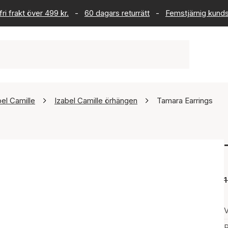
ri frakt över 499 kr.
-
60 dagars returrätt
-
Femstjärnig kund
bel Camille
Izabel Camille örhängen
Tamara Earrings
1
V
P