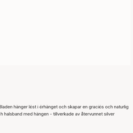
Artikeln har lagts till i
korgen
laden hänger löst i örhänget och skapar en graciös och naturlig
h halsband med hängen - tillverkade av återvunnet silver