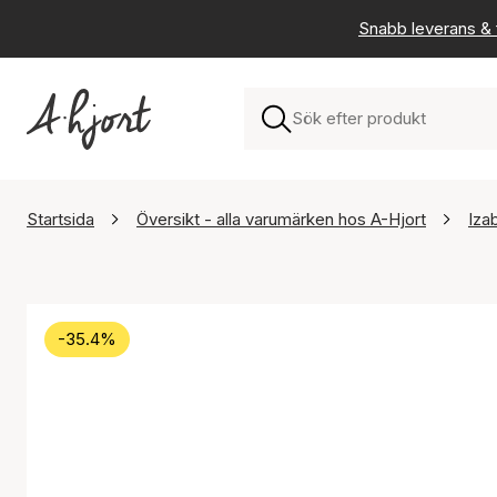
Snabb leverans & f
Startsida
Översikt - alla varumärken hos A-Hjort
Iza
-35.4%