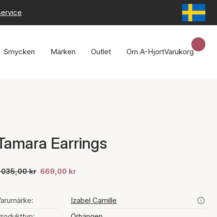
service
Smycken
Märken
Outlet
Om A-Hjort
Varukorg
Tamara Earrings
 035,00 kr
669,00 kr
arumärke:
Izabel Camille
rodukttyp:
Örhängen