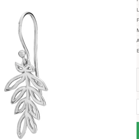
L
F
M
A