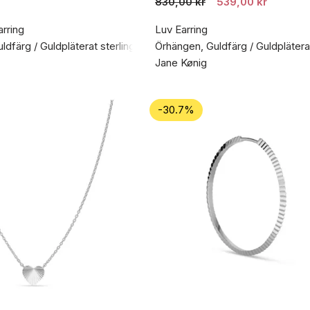
830,00 kr
539,00 kr
rring
Luv Earring
dfärg / Guldpläterat sterlingsilver 925
Örhängen, Guldfärg / Guldpläterat
Jane Kønig
-30.7%