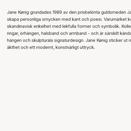
Jane Kønig grundades 1989 av den prisbelönta guldsmeden Ja
skapa personliga smycken med kant och poesi. Varumärket k
skandinavisk enkelhet med lekfulla former och symbolik. Koll
ringar, örhängen, halsband och armband - och är särskilt kända
hängen och skulpturala signaturdesign. Jane Kønig sticker ut 
äkthet och ett modernt, konstnärligt uttryck.