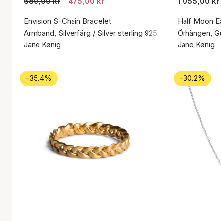
680,00 kr
475,00 kr
1 055,00 kr
Envision S-Chain Bracelet
Half Moon Ea
Armband, Silverfärg / Silver sterling 925
Örhängen, Gul
Jane Kønig
Jane Kønig
-35.4%
-30.2%