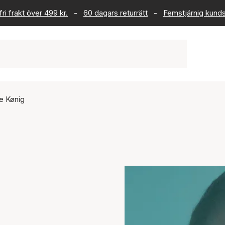
ri frakt över 499 kr.
-
60 dagars returrätt
-
Femstjärnig kund
e Kønig