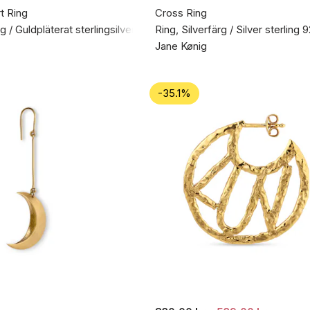
t Ring
Cross Ring
g / Guldpläterat sterlingsilver 925
Ring, Silverfärg / Silver sterling 
Jane Kønig
-35.1%