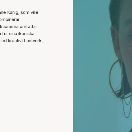
ne Kønig, som ville
ombinerar
ektionerna omfattar
 för sina ikoniska
med kreativt hantverk,