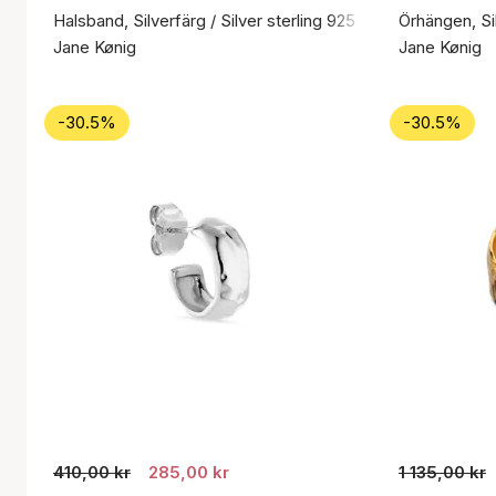
Halsband, Silverfärg / Silver sterling 925
Örhängen, Sil
Jane Kønig
Jane Kønig
-30.5%
-30.5%
410,00 kr
285,00 kr
1 135,00 kr