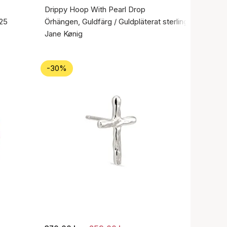
Drippy Hoop With Pearl Drop
925
Örhängen, Guldfärg / Guldpläterat sterlingsilver 925
Jane Kønig
-30%