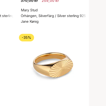
370,00 kr
259,00 kr
Mary Stud
 sterlingsilver 925
Örhängen, Silverfärg / Silver sterling 925
Jane Kønig
-35%