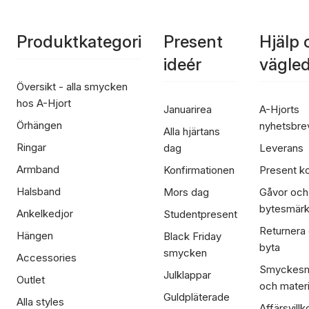
Produktkategori
Present
Hjälp 
ideér
vägle
Översikt - alla smycken
hos A-Hjort
Januarirea
A-Hjorts
Örhängen
nyhetsbre
Alla hjärtans
Ringar
dag
Leverans
Armband
Konfirmationen
Present ko
Halsband
Mors dag
Gåvor och
bytesmär
Ankelkedjor
Studentpresent
Returnera
Hängen
Black Friday
byta
smycken
Accessories
Smyckesm
Julklappar
Outlet
och materi
Guldpläterade
Alla styles
Affärsvillk