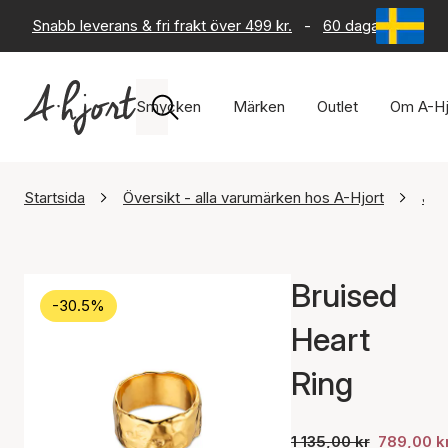
Snabb leverans & fri frakt över 499 kr.
-
60 dagars returrät
Smycken
Märken
Outlet
Om A-Hj
Startsida
Översikt - alla varumärken hos A-Hjort
Jan
Bruised
-30.5%
Heart
Ring
1 135,00 kr
789,00 k