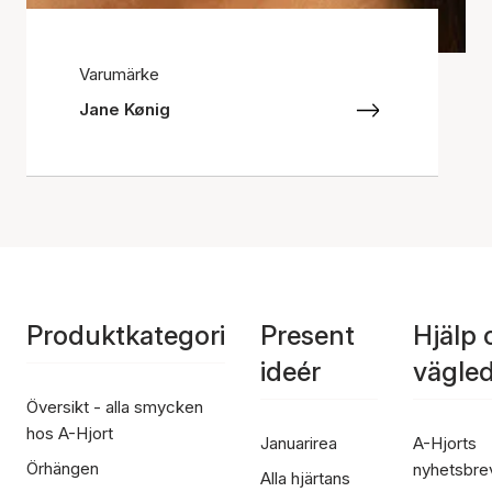
Varumärke
Jane Kønig
Produktkategori
Present
Hjälp 
ideér
vägle
Översikt - alla smycken
hos A-Hjort
Januarirea
A-Hjorts
Örhängen
nyhetsbre
Alla hjärtans