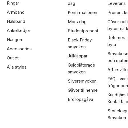
Ringar
dag
Leverans
Armband
Konfirmationen
Present ko
Halsband
Mors dag
Gåvor och
bytesmär
Ankelkedjor
Studentpresent
Returnera
Hängen
Black Friday
byta
smycken
Accessories
Smyckesm
Julklappar
Outlet
och materi
Guldpläterade
Alla styles
Affärsvillk
smycken
FAQ - vanl
Silversmycken
frågor och
Gåvor till henne
Kundtjänst
Bröllopsgåva
Kontakta 
Storleksgu
Smycken