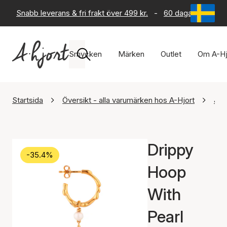
Snabb leverans & fri frakt över 499 kr.
-
60 dagars returrät
Smycken
Märken
Outlet
Om A-Hj
Startsida
Översikt - alla varumärken hos A-Hjort
Jan
Drippy
-35.4%
Hoop
With
Pearl