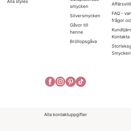
Alla styles
Affärsvill
smycken
FAQ - van
Silversmycken
frågor oc
Gåvor till
Kundtjäns
henne
Kontakta
Bröllopsgåva
Storleks
Smycken
Alla kontaktuppgifter