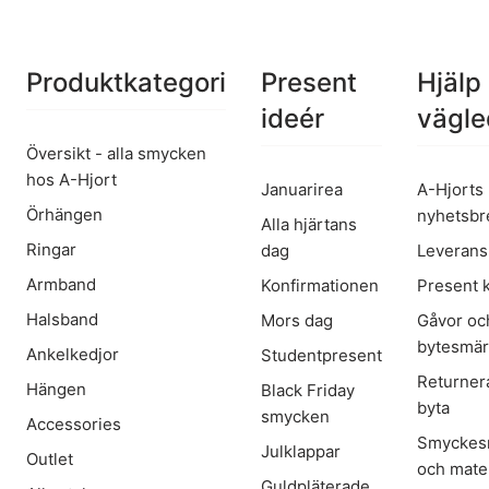
Produktkategori
Present
Hjälp
ideér
vägle
Översikt - alla smycken
hos A-Hjort
Januarirea
A-Hjorts
Örhängen
nyhetsbr
Alla hjärtans
Ringar
dag
Leverans
Armband
Konfirmationen
Present 
Halsband
Mors dag
Gåvor oc
bytesmä
Ankelkedjor
Studentpresent
Returner
Hängen
Black Friday
byta
smycken
Accessories
Smyckes
Julklappar
Outlet
och mater
Guldpläterade