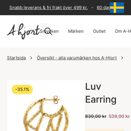
Snabb leverans & fri frakt över 499 kr.
-
60 dagars returr
Smycken
Märken
Outlet
Om A-H
Startsida
Översikt - alla varumärken hos A-Hjort
J
Luv
-35.1%
Earring
830,00 kr
539,00 kr