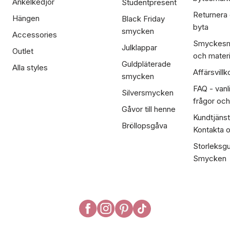
Ankelkedjor
Studentpresent
Returnera
Hängen
Black Friday
byta
smycken
Accessories
Smyckesm
Julklappar
Outlet
och materi
Guldpläterade
Alla styles
Affärsvillk
smycken
FAQ - vanl
Silversmycken
frågor och
Gåvor till henne
Kundtjänst
Bröllopsgåva
Kontakta 
Storleksgu
Smycken