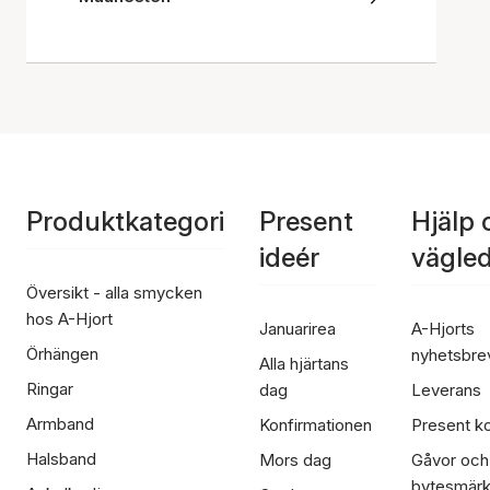
Produktkategori
Present
Hjälp 
ideér
vägle
Översikt - alla smycken
hos A-Hjort
Januarirea
A-Hjorts
Örhängen
nyhetsbre
Alla hjärtans
Ringar
dag
Leverans
Armband
Konfirmationen
Present ko
Halsband
Mors dag
Gåvor och
bytesmär