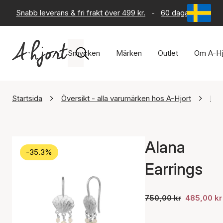
Snabb leverans & fri frakt över 499 kr.
-
60 dagars returrät
Smycken
Märken
Outlet
Om A-Hj
Startsida
Översikt - alla varumärken hos A-Hjort
Maa
Alana
-35.3%
Earrings
750,00 kr
485,00 kr