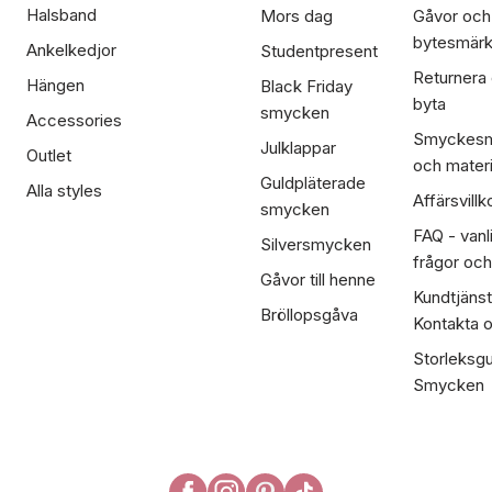
Halsband
Mors dag
Gåvor och
bytesmär
Ankelkedjor
Studentpresent
Returnera
Hängen
Black Friday
byta
smycken
Accessories
Smyckesm
Julklappar
Outlet
och materi
Guldpläterade
Alla styles
Affärsvillk
smycken
FAQ - vanl
Silversmycken
frågor och
Gåvor till henne
Kundtjänst
Bröllopsgåva
Kontakta 
Storleksgu
Smycken