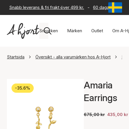
Snabb leverans & fri frakt över 499 kr.
-
60 dagars returrät
Smycken
Märken
Outlet
Om A-Hj
Startsida
Översikt - alla varumärken hos A-Hjort
Maa
Amaria
-35.6%
Earrings
675,00 kr
435,00 kr