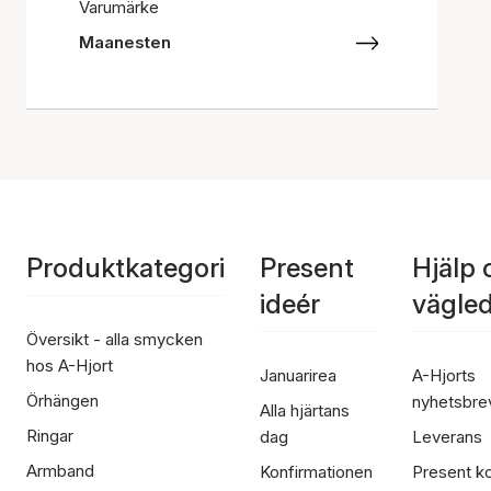
Varumärke
Maanesten
Produktkategori
Present
Hjälp 
ideér
vägle
Översikt - alla smycken
hos A-Hjort
Januarirea
A-Hjorts
Örhängen
nyhetsbre
Alla hjärtans
Ringar
dag
Leverans
Armband
Konfirmationen
Present ko