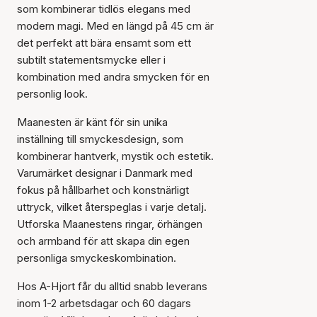
som kombinerar tidlös elegans med
modern magi. Med en längd på 45 cm är
det perfekt att bära ensamt som ett
subtilt statementsmycke eller i
kombination med andra smycken för en
personlig look.
Maanesten är känt för sin unika
inställning till smyckesdesign, som
kombinerar hantverk, mystik och estetik.
Varumärket designar i Danmark med
fokus på hållbarhet och konstnärligt
uttryck, vilket återspeglas i varje detalj.
Artikeln har lagts till i
Utforska Maanestens ringar, örhängen
korgen
och armband för att skapa din egen
personliga smyckeskombination.
Hos A-Hjort får du alltid snabb leverans
inom 1-2 arbetsdagar och 60 dagars