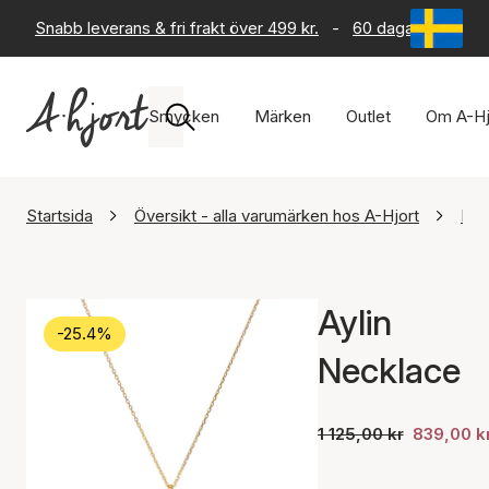
Snabb leverans & fri frakt över 499 kr.
-
60 dagars returrät
Smycken
Märken
Outlet
Om A-Hj
Startsida
Översikt - alla varumärken hos A-Hjort
Maa
Aylin
-25.4%
Necklace
1 125,00 kr
839,00 k