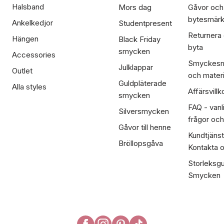
Halsband
Mors dag
Gåvor och
bytesmär
Ankelkedjor
Studentpresent
Returnera
Hängen
Black Friday
byta
smycken
Accessories
Smyckesm
Julklappar
Outlet
och materi
Guldpläterade
Alla styles
Affärsvillk
smycken
FAQ - vanl
Silversmycken
frågor och
Gåvor till henne
Kundtjänst
Bröllopsgåva
Kontakta 
Storleksgu
Smycken