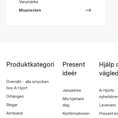
Varumärke
Maanesten
Produktkategori
Present
Hjälp 
ideér
vägle
Översikt - alla smycken
hos A-Hjort
Januarirea
A-Hjorts
Örhängen
nyhetsbre
Alla hjärtans
Ringar
dag
Leverans
Armband
Konfirmationen
Present ko