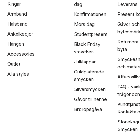
Ringar
dag
Leverans
Armband
Konfirmationen
Present ko
Halsband
Mors dag
Gåvor och
bytesmär
Ankelkedjor
Studentpresent
Returnera
Hängen
Black Friday
byta
smycken
Accessories
Smyckesm
Julklappar
Outlet
och materi
Guldpläterade
Alla styles
Affärsvillk
smycken
FAQ - vanl
Silversmycken
frågor och
Gåvor till henne
Kundtjänst
Bröllopsgåva
Kontakta 
Storleksgu
Smycken