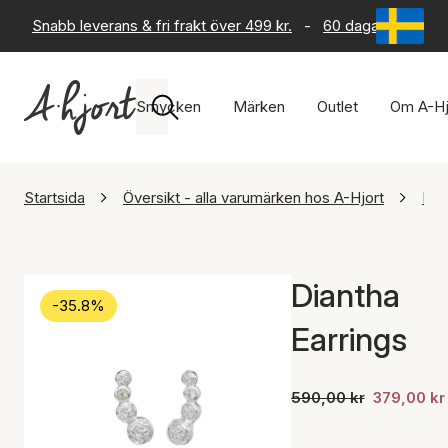
Snabb leverans & fri frakt över 499 kr.
-
60 dagars returrät
Smycken
Märken
Outlet
Om A-Hj
Startsida
Översikt - alla varumärken hos A-Hjort
Maa
Diantha
-35.8%
Earrings
590,00 kr
379,00 kr