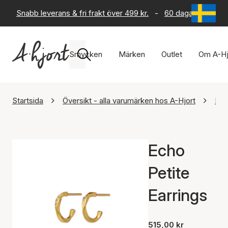
Snabb leverans & fri frakt över 499 kr.
-
60 dagars returrät
Smycken
Märken
Outlet
Om A-Hj
Startsida
Översikt - alla varumärken hos A-Hjort
Maa
Echo
Petite
Earrings
515,00 kr