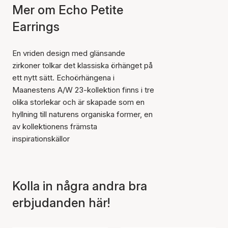
Mer om Echo Petite
Earrings
En vriden design med glänsande
zirkoner tolkar det klassiska örhänget på
ett nytt sätt. Echoörhängena i
Maanestens A/W 23-kollektion finns i tre
olika storlekar och är skapade som en
hyllning till naturens organiska former, en
av kollektionens främsta
inspirationskällor
Kolla in några andra bra
Artikeln har lagts till i
erbjudanden här!
korgen