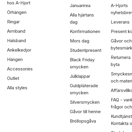
hos A-Hjort
Januarirea
A-Hjorts
Örhängen
nyhetsbre
Alla hjärtans
Ringar
dag
Leverans
Armband
Konfirmationen
Present ko
Halsband
Mors dag
Gåvor och
bytesmär
Ankelkedjor
Studentpresent
Returnera
Hängen
Black Friday
byta
smycken
Accessories
Smyckesm
Julklappar
Outlet
och materi
Guldpläterade
Alla styles
Affärsvillk
smycken
FAQ - vanl
Silversmycken
frågor och
Gåvor till henne
Kundtjänst
Bröllopsgåva
Kontakta 