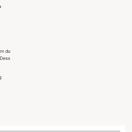
a
 om du
. Dess
g