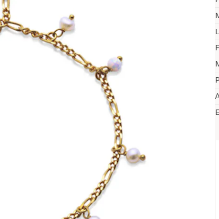
M
L
F
M
P
A
V