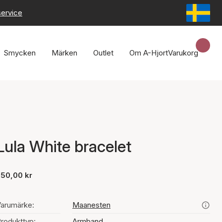
service
Smycken
Märken
Outlet
Om A-Hjort
Varukorg
Lula White bracelet
750,00 kr
arumärke:
Maanesten
rodukttyp:
Armband