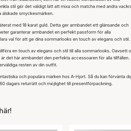
Artikeln har lagts till i
enkla stil gör det väldigt lätt att mixa och matcha med andra vackr
korgen
ra älskade smyckesmärken.
pläterat med 18 karat guld. Detta ger armbandet ett glänsande och
meter garanterar armbandet en perfekt passform för alla
lara val för att ge dina sommarlooks en touch av elegans och stil.
llföra en touch av elegans och stil till alla sommarlooks. Oavsett
a är det här armbandet den perfekta accessoaren för alla tillfällen
väldiga resten av din outfit.
antastiska och populära märken hos A-Hjort. Så du kan förvänta di
60 dagars returrätt och möjlighet till presentförpackning.
här!