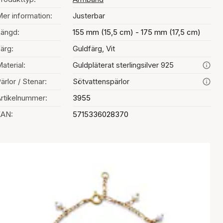
er information:
Justerbar
ängd:
155 mm (15,5 cm) - 175 mm (17,5 cm)
ärg:
Guldfärg, Vit
aterial:
Guldpläterat sterlingsilver 925
ärlor / Stenar:
Sötvattenspärlor
rtikelnummer:
3955
EAN:
5715336028370
al av färg