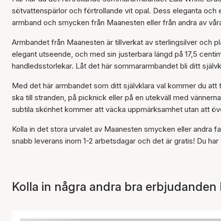
sötvattenspärlor och förtrollande vit opal. Dess eleganta och 
armband och smycken från Maanesten eller från andra av vå
Armbandet från Maanesten är tillverkat av sterlingsilver och 
elegant utseende, och med sin justerbara längd på 17,5 centi
handledsstorlekar. Låt det här sommararmbandet bli ditt självk
Med det här armbandet som ditt självklara val kommer du att ti
ska till stranden, på picknick eller på en utekväll med vännern
subtila skönhet kommer att väcka uppmärksamhet utan att över
Kolla in det stora urvalet av Maanesten smycken eller andra f
snabb leverans inom 1-2 arbetsdagar och det är gratis! Du har 
Kolla in några andra bra erbjudanden 