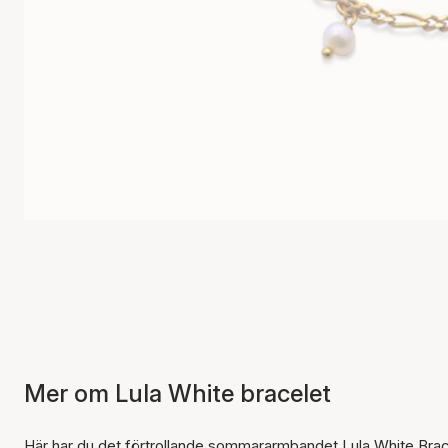
Mer om Lula White bracelet
Här har du det förtrollande sommararmbandet Lula White Brac