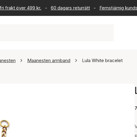
ri frakt över 499 kr.
-
60 dagars returrätt
-
Femstjärnig kund
nesten
Maanesten armband
Lula White bracelet
V
P