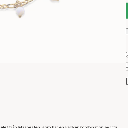
elet från Maanesten, som har en vacker kombination av vita