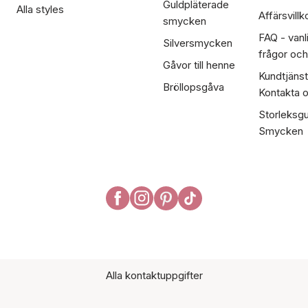
Guldpläterade
Alla styles
Affärsvillk
smycken
FAQ - vanl
Silversmycken
frågor och
Gåvor till henne
Kundtjänst
Bröllopsgåva
Kontakta 
Storleksgu
Smycken
Alla kontaktuppgifter