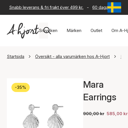
Snabb leverans & fri frakt över 499 kr.
-
60 dagars returrät
Smycken
Märken
Outlet
Om A-Hj
Startsida
Översikt - alla varumärken hos A-Hjort
Maa
Mara
-35%
Earrings
900,00 kr
585,00 kr