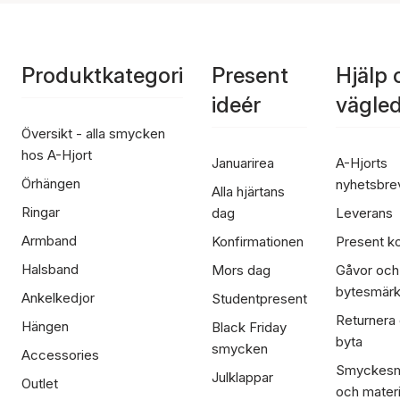
Produktkategori
Present
Hjälp 
ideér
vägle
Översikt - alla smycken
hos A-Hjort
Januarirea
A-Hjorts
Örhängen
nyhetsbre
Alla hjärtans
Ringar
dag
Leverans
Armband
Konfirmationen
Present ko
Halsband
Mors dag
Gåvor och
bytesmär
Ankelkedjor
Studentpresent
Returnera
Hängen
Black Friday
byta
smycken
Accessories
Smyckesm
Julklappar
Outlet
och materi