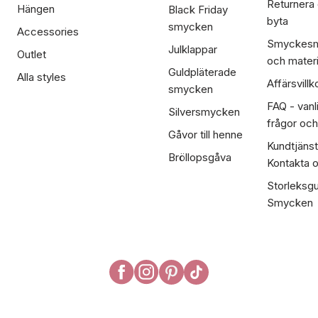
Returnera
Hängen
Black Friday
byta
smycken
Accessories
Smyckesm
Julklappar
Outlet
och materi
Guldpläterade
Alla styles
Affärsvillk
smycken
FAQ - vanl
Silversmycken
frågor och
Gåvor till henne
Kundtjänst
Bröllopsgåva
Kontakta 
Storleksgu
Smycken