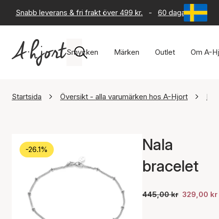
Snabb leverans & fri frakt över 499 kr.
-
60 dagars returrät
Smycken
Märken
Outlet
Om A-Hj
Startsida
Översikt - alla varumärken hos A-Hjort
Maa
Nala
-26.1%
bracelet
445,00 kr
329,00 kr