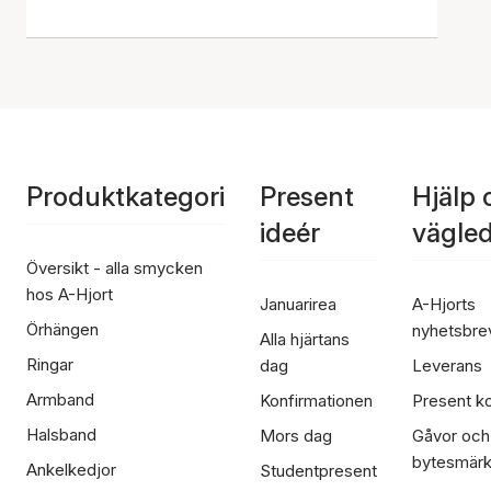
Produktkategori
Present
Hjälp 
ideér
vägle
Översikt - alla smycken
hos A-Hjort
Januarirea
A-Hjorts
Örhängen
nyhetsbre
Alla hjärtans
Ringar
dag
Leverans
Armband
Konfirmationen
Present ko
Halsband
Mors dag
Gåvor och
bytesmär
Ankelkedjor
Studentpresent