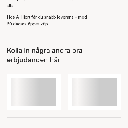
alla.
Artikeln har lagts till i
Hos A-Hjort får du snabb leverans - med
korgen
60 dagars öppet köp.
Kolla in några andra bra
erbjudanden här!