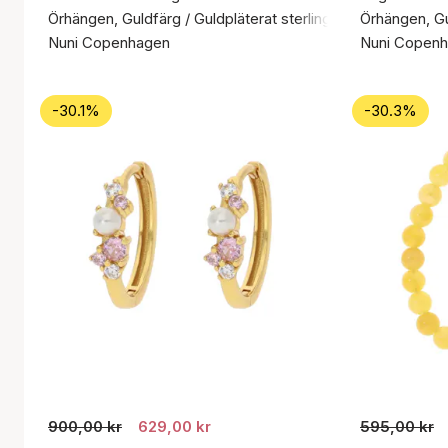
Örhängen, Guldfärg / Guldpläterat sterlingsilver 925
Örhängen, Gul
Nuni Copenhagen
Nuni Copen
-30.1%
-30.3%
900,00 kr
629,00 kr
595,00 kr