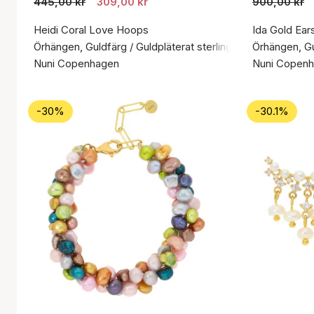
445,00 kr
309,00 kr
900,00 kr
Heidi Coral Love Hoops
Ida Gold Ear
Örhängen, Guldfärg / Guldpläterat sterlingsilver 925
Örhängen, Gul
Nuni Copenhagen
Nuni Copen
-30%
-30.1%