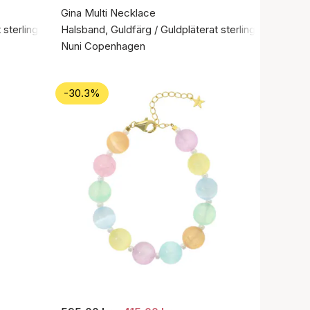
Gina Multi Necklace
sterlingsilver 925
Halsband, Guldfärg / Guldpläterat sterlingsilver 925
Nuni Copenhagen
-30.3%