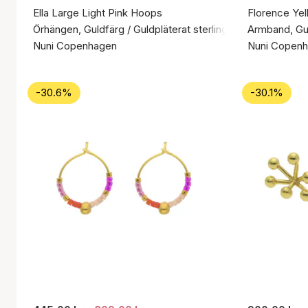
Ella Large Light Pink Hoops
Florence Yel
Örhängen, Guldfärg / Guldpläterat sterlingsilver 925
Armband, Guld
Nuni Copenhagen
Nuni Copen
-30.6%
-30.1%