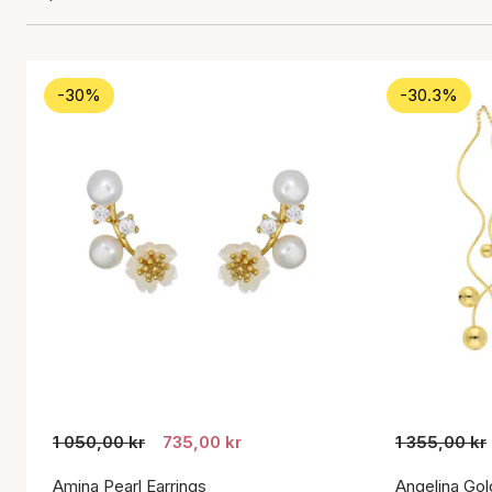
-30%
-30.3%
1 050,00 kr
735,00 kr
1 355,00 kr
Amina Pearl Earrings
Angelina Gol