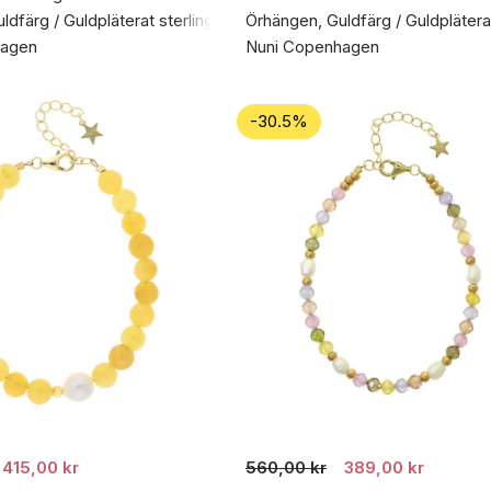
dfärg / Guldpläterat sterlingsilver 925
Örhängen, Guldfärg / Guldpläterat
hagen
Nuni Copenhagen
-30.5%
415,00 kr
560,00 kr
389,00 kr