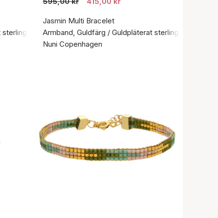
595,00 kr
415,00 kr
Jasmin Multi Bracelet
sterlingsilver 925
Armband, Guldfärg / Guldpläterat sterlingsilver 925
Nuni Copenhagen