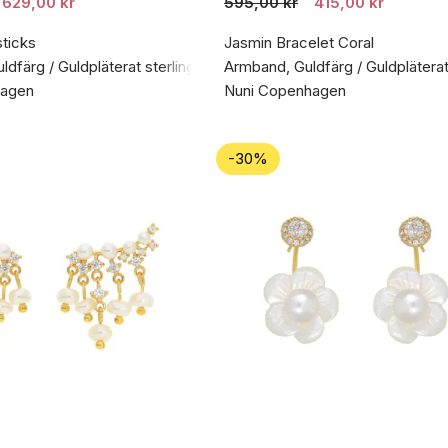
629,00 kr
595,00 kr
415,00 kr
sticks
Jasmin Bracelet Coral
dfärg / Guldpläterat sterlingsilver 925
Armband, Guldfärg / Guldpläterat 
hagen
Nuni Copenhagen
-30%