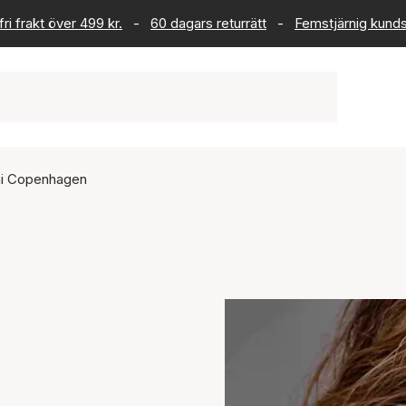
ri frakt över 499 kr.
-
60 dagars returrätt
-
Femstjärnig kund
i Copenhagen