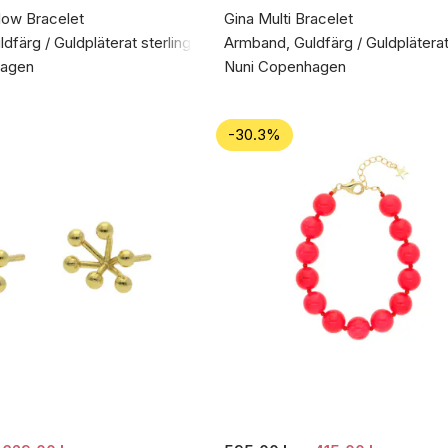
low Bracelet
Gina Multi Bracelet
färg / Guldpläterat sterlingsilver 925
Armband, Guldfärg / Guldpläterat 
hagen
Nuni Copenhagen
-30.3%