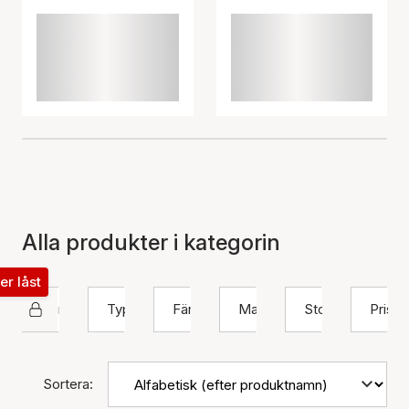
Alla produkter i kategorin
ter låst
Nuni Copenhagen
Typ
Färg
Material
Storlek
Pris
Sortera: