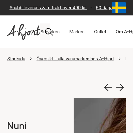
Snabb leverans & fri frakt över 499 kr.
-
60 dagars returrät
Smycken
Märken
Outlet
Om A-Hj
Startsida
Översikt - alla varumärken hos A-Hjort
Nun
Nuni