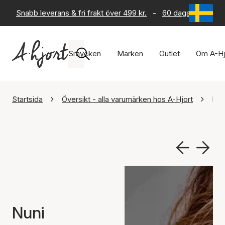
Snabb leverans & fri frakt över 499 kr.
-
60 dagars returrät
Smycken
Märken
Outlet
Om A-Hj
Startsida
Översikt - alla varumärken hos A-Hjort
Nun
Nuni