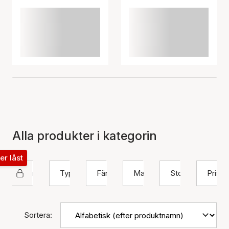
Alla produkter i kategorin
ter låst
Nuni Copenhagen
Typ
Färg
Material
Storlek
Pris
Sortera: