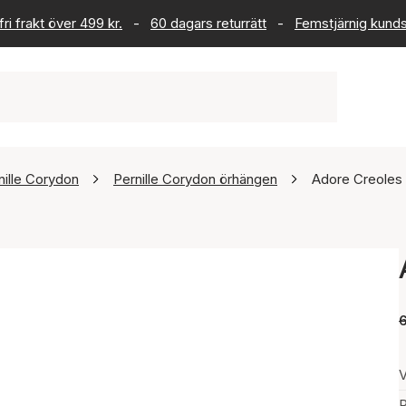
ri frakt över 499 kr.
-
60 dagars returrätt
-
Femstjärnig kund
nille Corydon
Pernille Corydon örhängen
Adore Creoles
V
P