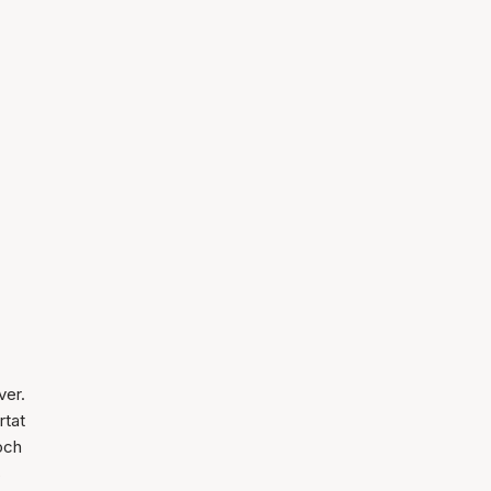
ver.
rtat
och
s