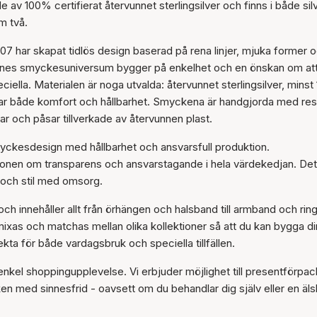
av 100% certifierat återvunnet sterlingsilver och finns i både sil
Artikeln har lagts till i
m två.
korgen
 har skapat tidlös design baserad på rena linjer, mjuka former 
. Hennes smyckesuniversum bygger på enkelhet och en önskan om at
la. Materialen är noga utvalda: återvunnet sterlingsilver, minst 
rar både komfort och hållbarhet. Smyckena är handgjorda med re
r och påsar tillverkade av återvunnen plast.
myckesdesign med hållbarhet och ansvarsfull produktion.
ionen om transparens och ansvarstagande i hela värdekedjan. Det
t och stil med omsorg.
 innehåller allt från örhängen och halsband till armband och ring
ixas och matchas mellan olika kollektioner så att du kan bygga di
kta för både vardagsbruk och speciella tillfällen.
enkel shoppingupplevelse. Vi erbjuder möjlighet till presentförpac
n med sinnesfrid - oavsett om du behandlar dig själv eller en äls