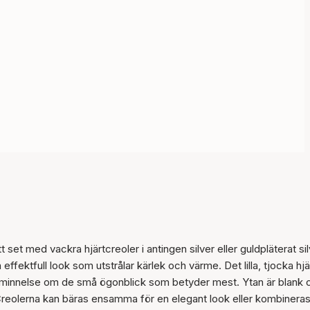
 set med vackra hjärtcreoler i antingen silver eller guldpläterat sil
fektfull look som utstrålar kärlek och värme. Det lilla, tjocka hjä
l påminnelse om de små ögonblick som betyder mest. Ytan är blank 
 Creolerna kan bäras ensamma för en elegant look eller kombinera