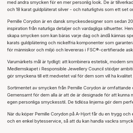
med andra smycken för en mer personlig look. De är tillverkade 
och 18 karat guldpläterat silver - och naturligtvis som ett set o
Pernille Corydon är en dansk smyckesdesigner som sedan 2007
inspiration från naturliga detaljer och vardagliga silhuetter
skapa smycken som kan bäras varje dag och ändå kännas speciel
karats guldplätering och nickelfria komponenter som garante
för människor och miljö och levereras i FSC®-certifierade aska
Varumärkets mål är tydligt: att kombinera estetisk, modern s
Medlemskapet i Responsible Jewellery Council stödjer ambit
gör smyckena till ett medvetet val för dem som vill ha kvalite
Sortimentet av smycken från Pernille Corydon är omfattande och
Gemensamt för dem alla är att de är designade för att kunna m
egen personliga smyckesstil. De tidlösa linjerna gör dem perfe
När du köper Pernille Corydon på A-Hjort får du en trygg och 
och en enkel bytesservice, så att du kan handla vackra smycke