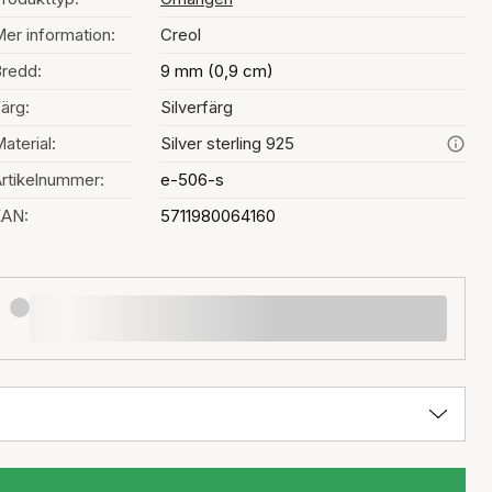
er information:
Creol
redd:
9 mm (0,9 cm)
ärg:
Silverfärg
aterial:
Silver sterling 925
rtikelnummer:
e-506-s
EAN:
5711980064160