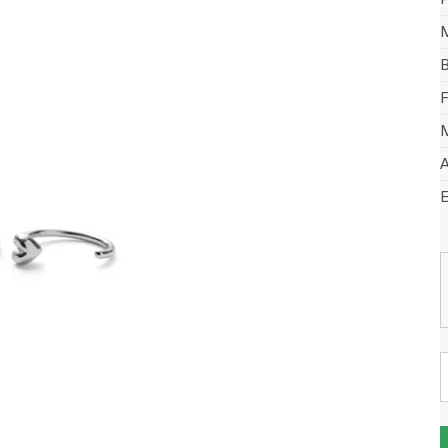
M
B
F
M
A