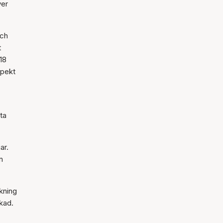
ver
och
t
18
spekt
ta
ar.
n
kning
kad.