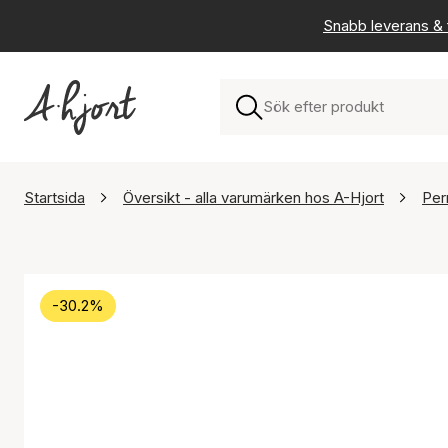
Snabb leverans & f
Startsida
Översikt - alla varumärken hos A-Hjort
Per
-30.2%