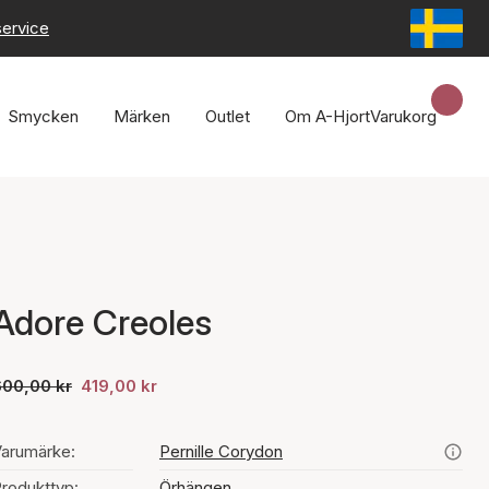
service
Smycken
Märken
Outlet
Om A-Hjort
Varukorg
Adore Creoles
600,00 kr
419,00 kr
arumärke:
Pernille Corydon
rodukttyp:
Örhängen