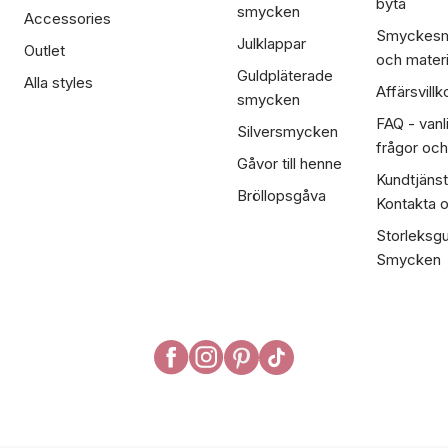
byta
smycken
Accessories
Smyckesm
Julklappar
Outlet
och materi
Guldpläterade
Alla styles
Affärsvillk
smycken
FAQ - vanl
Silversmycken
frågor och
Gåvor till henne
Kundtjänst
Bröllopsgåva
Kontakta 
Storleksgu
Smycken