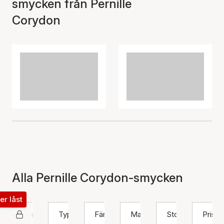
smycken från Pernille
Corydon
Alla Pernille Corydon-smycken
ter låst
Pernille Corydon
Typ
Färg
Material
Storlek
Pris