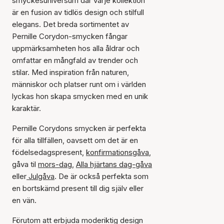
smyckesuniversum där varje kollektion
är en fusion av tidlös design och stilfull
elegans. Det breda sortimentet av
Pernille Corydon-smycken fångar
uppmärksamheten hos alla åldrar och
omfattar en mångfald av trender och
stilar. Med inspiration från naturen,
människor och platser runt om i världen
lyckas hon skapa smycken med en unik
karaktär.
Pernille Corydons smycken är perfekta
för alla tillfällen, oavsett om det är en
födelsedagspresent,
konfirmationsgåva
,
gåva til
mors-dag
,
Alla hjärtans dag-gåva
eller
Julgåva
. De är också perfekta som
en bortskämd present till dig själv eller
en vän.
Förutom att erbjuda moderiktig design