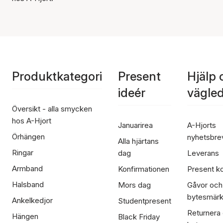
Produktkategori
Present
Hjälp 
ideér
vägle
Översikt - alla smycken
hos A-Hjort
Januarirea
A-Hjorts
Örhängen
nyhetsbre
Alla hjärtans
Ringar
dag
Leverans
Armband
Konfirmationen
Present ko
Halsband
Mors dag
Gåvor och
bytesmär
Ankelkedjor
Studentpresent
Returnera
Hängen
Black Friday