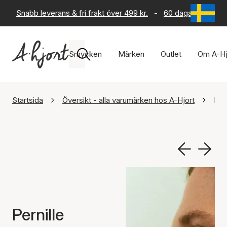
Snabb leverans & fri frakt över 499 kr.
-
60 dagars returrät
Smycken
Märken
Outlet
Om A-Hj
Startsida
Översikt - alla varumärken hos A-Hjort
Per
Pernille