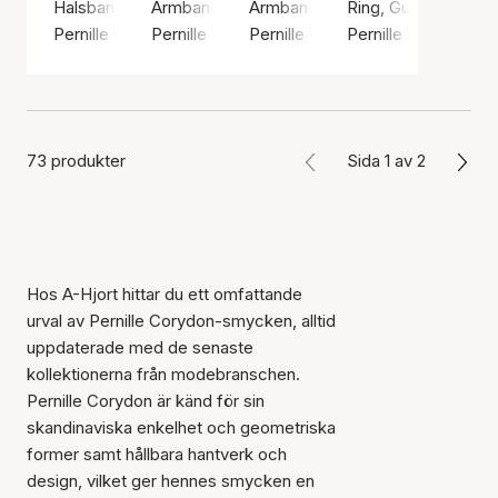
Halsband, Guldfärg / Guldpläterat sterlingsilver 925
Armband, Silverfärg / Silver sterling 925
Armband, Silverfärg / Silver ster
Ring, Guldfärg / Gul
Pernille Corydon
Pernille Corydon
Pernille Corydon
Pernille Corydon
73 produkter
Sida 1 av 2
Hos A-Hjort hittar du ett omfattande
urval av Pernille Corydon-smycken, alltid
uppdaterade med de senaste
kollektionerna från modebranschen.
Pernille Corydon är känd för sin
skandinaviska enkelhet och geometriska
former samt hållbara hantverk och
design, vilket ger hennes smycken en