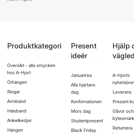
Produktkategori
Present
Hjälp 
ideér
vägle
Översikt - alla smycken
hos A-Hjort
Januarirea
A-Hjorts
Örhängen
nyhetsbre
Alla hjärtans
Ringar
dag
Leverans
Armband
Konfirmationen
Present ko
Halsband
Mors dag
Gåvor och
bytesmär
Ankelkedjor
Studentpresent
Returnera
Hängen
Black Friday