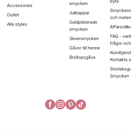
byta
smycken
Accessories
Smyckesm
Julklappar
Outlet
och materi
Guldpläterade
Alla styles
Affärsvillk
smycken
FAQ - vanl
Silversmycken
frågor och
Gåvor till henne
Kundtjänst
Bröllopsgåva
Kontakta 
Storleksgu
Smycken