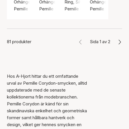
Örhängen, Silverfärg / Silver sterling 925
Örhängen, Silverfärg / Silver sterling 925
Ring, Silverfärg / Silver sterling 
Örhängen, Silverfärg
Pernille Corydon
Pernille Corydon
Pernille Corydon
Pernille Corydon
81 produkter
Sida 1 av 2
Hos A-Hjort hittar du ett omfattande
urval av Pernille Corydon-smycken, alltid
uppdaterade med de senaste
kollektionerna från modebranschen.
Pernille Corydon är känd för sin
skandinaviska enkelhet och geometriska
former samt hållbara hantverk och
design, vilket ger hennes smycken en