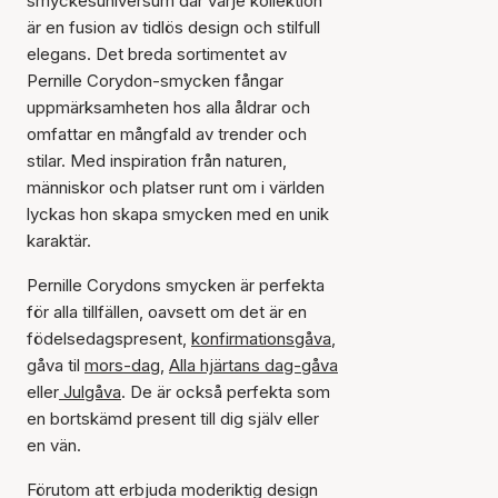
smyckesuniversum där varje kollektion
är en fusion av tidlös design och stilfull
elegans. Det breda sortimentet av
Pernille Corydon-smycken fångar
uppmärksamheten hos alla åldrar och
omfattar en mångfald av trender och
stilar. Med inspiration från naturen,
människor och platser runt om i världen
lyckas hon skapa smycken med en unik
karaktär.
Pernille Corydons smycken är perfekta
för alla tillfällen, oavsett om det är en
födelsedagspresent,
konfirmationsgåva
,
gåva til
mors-dag
,
Alla hjärtans dag-gåva
eller
Julgåva
. De är också perfekta som
en bortskämd present till dig själv eller
en vän.
Förutom att erbjuda moderiktig design