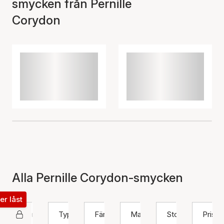
smycken från Pernille
Corydon
Alla Pernille Corydon-smycken
ter låst
Pernille Corydon
Typ
Färg
Material
Storlek
Pris