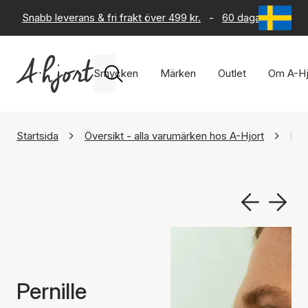
Snabb leverans & fri frakt över 499 kr.
-
60 dagars returrät
Smycken
Märken
Outlet
Om A-Hj
Startsida
Översikt - alla varumärken hos A-Hjort
Per
Pernille