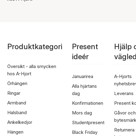
Produktkategori
Present
Hjälp 
ideér
vägle
Översikt - alla smycken
hos A-Hjort
Januarirea
A-Hjorts
Örhängen
nyhetsbre
Alla hjärtans
Ringar
dag
Leverans
Armband
Konfirmationen
Present ko
Halsband
Mors dag
Gåvor och
bytesmär
Ankelkedjor
Studentpresent
Returnera
Hängen
Black Friday