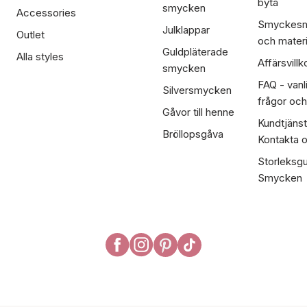
byta
smycken
Accessories
Smyckesm
Julklappar
Outlet
och materi
Guldpläterade
Alla styles
Affärsvillk
smycken
FAQ - vanl
Silversmycken
frågor och
Gåvor till henne
Kundtjänst
Bröllopsgåva
Kontakta 
Storleksgu
Smycken