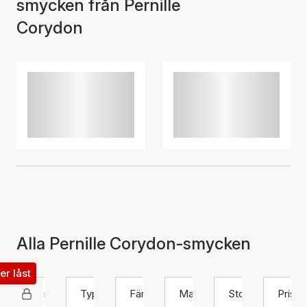
smycken från Pernille
Corydon
Alla Pernille Corydon-smycken
ter låst
Pernille Corydon
Typ
Färg
Material
Storlek
Pris