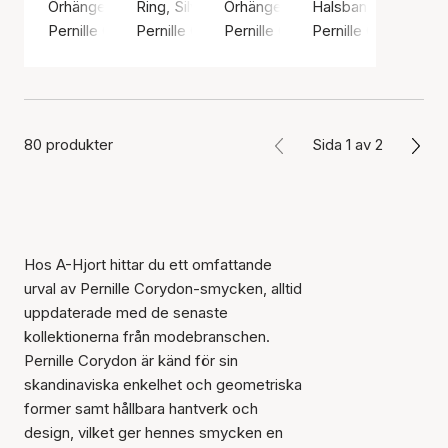
Örhängen, Silverfärg / Silver sterling 925
Ring, Silverfärg / Silver sterling 925
Örhängen, Silverfärg / Silver ster
Halsband, Silverfärg
Pernille Corydon
Pernille Corydon
Pernille Corydon
Pernille Corydon
80 produkter
Sida 1 av 2
Hos A-Hjort hittar du ett omfattande
urval av Pernille Corydon-smycken, alltid
uppdaterade med de senaste
kollektionerna från modebranschen.
Pernille Corydon är känd för sin
skandinaviska enkelhet och geometriska
former samt hållbara hantverk och
design, vilket ger hennes smycken en