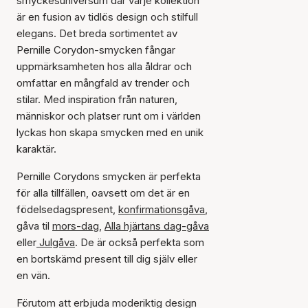
smyckesuniversum där varje kollektion
är en fusion av tidlös design och stilfull
elegans. Det breda sortimentet av
Pernille Corydon-smycken fångar
uppmärksamheten hos alla åldrar och
omfattar en mångfald av trender och
stilar. Med inspiration från naturen,
människor och platser runt om i världen
lyckas hon skapa smycken med en unik
karaktär.
Pernille Corydons smycken är perfekta
för alla tillfällen, oavsett om det är en
födelsedagspresent,
konfirmationsgåva
,
gåva til
mors-dag
,
Alla hjärtans dag-gåva
eller
Julgåva
. De är också perfekta som
en bortskämd present till dig själv eller
en vän.
Förutom att erbjuda moderiktig design