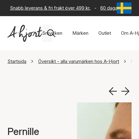
Snabb leverans & fri frakt över 499 kr.
-
60 dagars returrät
Smycken
Märken
Outlet
Om A-Hj
Startsida
Översikt - alla varumärken hos A-Hjort
Per
Pernille