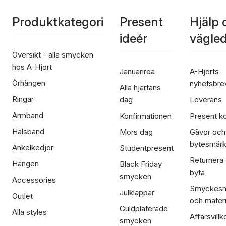
Produktkategori
Present
Hjälp 
ideér
vägle
Översikt - alla smycken
hos A-Hjort
Januarirea
A-Hjorts
Örhängen
nyhetsbre
Alla hjärtans
Ringar
dag
Leverans
Armband
Konfirmationen
Present ko
Halsband
Mors dag
Gåvor och
bytesmär
Ankelkedjor
Studentpresent
Returnera
Hängen
Black Friday
byta
smycken
Accessories
Smyckesm
Julklappar
Outlet
och materi
Guldpläterade
Alla styles
Affärsvillk
smycken