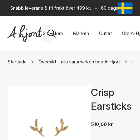
Snabb leverans & fri frakt över 499 kr.
-
60 dagars returrät
Smycken
Märken
Outlet
Om A-Hj
Startsida
Översikt - alla varumärken hos A-Hjort
Per
Crisp
Earsticks
510,00 kr