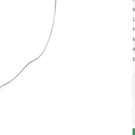
M
L
F
M
A