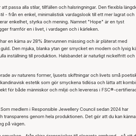
Artikeln har lagts till i
t passa alla stilar, tillfällen och halsringningar. Den flexibla läng
korgen
il - från en enkel, minimalistisk vardagslook till ett mer lagrat och
rar enkelhet, styrka och mening. Namnet "Hope" är en tyst
er framför en i livet, i vardagen och i kärleken.
et har en kärna av 28% återvunnen mässing och är pläterat med
ats guld. Den mjuka, blanka ytan ger smycket en modern och lyxig k
inställning till produktion. Halsbandet är naturligt nickelfritt och 
ade av naturens former, ljusets skiftningar och livets små poetis
 skandinavisk estetik som gör smyckena tidlösa och lätta att kombi
ekt för både människor och miljö och levereras i FSC®-certifiera
et. Som medlem i Responsible Jewellery Council sedan 2024 har
 och transparens genom hela produktionen. Det gör att du kan känna
eg på vägen.
ycken - från skira öronsnäckor till eleganta armband - så att 