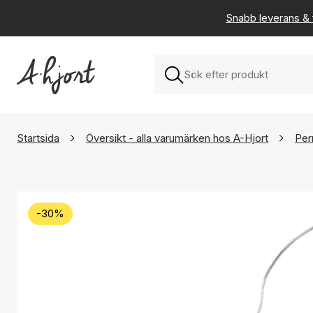
Snabb leverans & f
Startsida
Översikt - alla varumärken hos A-Hjort
Per
-30%