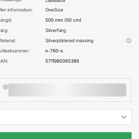
er information:
OneSize
ängd:
500 mm (50 cm)
ärg:
Silverfärg
aterial:
Silverpläterad mässing
rtikelnummer:
n-760-s
EAN:
5711980065389