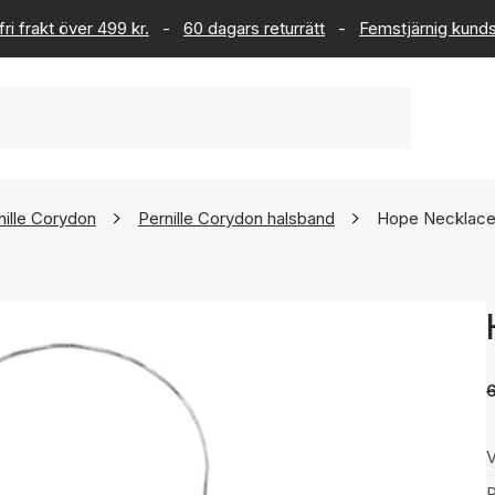
ri frakt över 499 kr.
-
60 dagars returrätt
-
Femstjärnig kund
nille Corydon
Pernille Corydon halsband
Hope Necklac
V
P