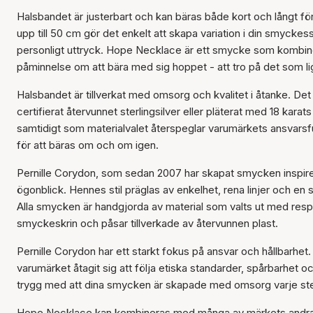
Halsbandet är justerbart och kan bäras både kort och långt för at
upp till 50 cm gör det enkelt att skapa variation i din smyckesst
personligt uttryck. Hope Necklace är ett smycke som kombine
påminnelse om att bära med sig hoppet - att tro på det som ligg
Halsbandet är tillverkat med omsorg och kvalitet i åtanke. D
certifierat återvunnet sterlingsilver eller pläterat med 18 kar
samtidigt som materialvalet återspeglar varumärkets ansvarsfulla 
för att bäras om och om igen.
Pernille Corydon, som sedan 2007 har skapat smycken inspirer
ögonblick. Hennes stil präglas av enkelhet, rena linjer och en
Alla smycken är handgjorda av material som valts ut med resp
smyckeskrin och påsar tillverkade av återvunnen plast.
Pernille Corydon har ett starkt fokus på ansvar och hållbarh
varumärket åtagit sig att följa etiska standarder, spårbarhet
trygg med att dina smycken är skapade med omsorg varje st
Hope Necklace kan kombineras med många av märkets andra sm