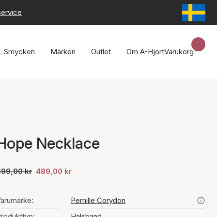
service
Smycken
Märken
Outlet
Om A-Hjort
Varukorg
e
Hope Necklace
699,00 kr
489,00 kr
arumärke:
Pernille Corydon
rodukttyp:
Halsband