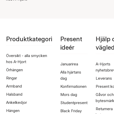
Produktkategori
Present
Hjälp 
ideér
vägle
Översikt - alla smycken
hos A-Hjort
Januarirea
A-Hjorts
Örhängen
nyhetsbre
Alla hjärtans
Ringar
dag
Leverans
Armband
Konfirmationen
Present ko
Halsband
Mors dag
Gåvor och
bytesmär
Ankelkedjor
Studentpresent
Returnera
Hängen
Black Friday