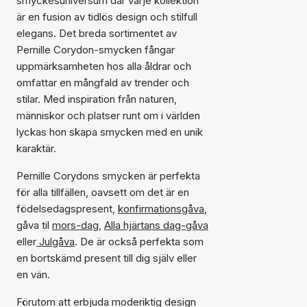
smyckesuniversum där varje kollektion
är en fusion av tidlös design och stilfull
elegans. Det breda sortimentet av
Pernille Corydon-smycken fångar
uppmärksamheten hos alla åldrar och
omfattar en mångfald av trender och
stilar. Med inspiration från naturen,
människor och platser runt om i världen
lyckas hon skapa smycken med en unik
karaktär.
Pernille Corydons smycken är perfekta
för alla tillfällen, oavsett om det är en
födelsedagspresent,
konfirmationsgåva
,
gåva til
mors-dag
,
Alla hjärtans dag-gåva
eller
Julgåva
. De är också perfekta som
en bortskämd present till dig själv eller
en vän.
Förutom att erbjuda moderiktig design