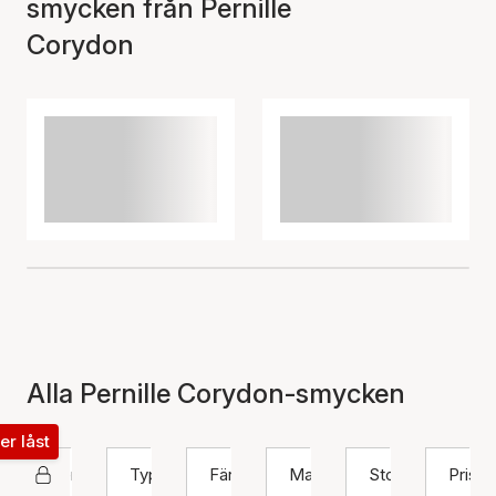
smycken från Pernille
Corydon
Alla Pernille Corydon-smycken
ter låst
Pernille Corydon
Typ
Färg
Material
Storlek
Pris