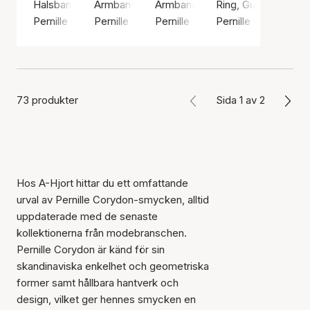
Halsband, Guldfärg / Guldpläterat sterlingsilver 925
Armband, Silverfärg / Silver sterling 925
Armband, Silverfärg / Silver ster
Ring, Guldfärg / Gul
Pernille Corydon
Pernille Corydon
Pernille Corydon
Pernille Corydon
73 produkter
Sida 1 av 2
Hos A-Hjort hittar du ett omfattande
urval av Pernille Corydon-smycken, alltid
uppdaterade med de senaste
kollektionerna från modebranschen.
Pernille Corydon är känd för sin
skandinaviska enkelhet och geometriska
former samt hållbara hantverk och
design, vilket ger hennes smycken en