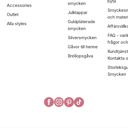
byta
smycken
Accessories
Smyckesm
Julklappar
Outlet
och materi
Guldpläterade
Alla styles
Affärsvillk
smycken
FAQ - vanl
Silversmycken
frågor och
Gåvor till henne
Kundtjänst
Bröllopsgåva
Kontakta 
Storleksgu
Smycken