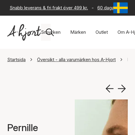
Snabb leverans & fri frakt över 499 kr.
-
60 dagars returrät
Smycken
Märken
Outlet
Om A-Hj
Startsida
Översikt - alla varumärken hos A-Hjort
Per
Pernille