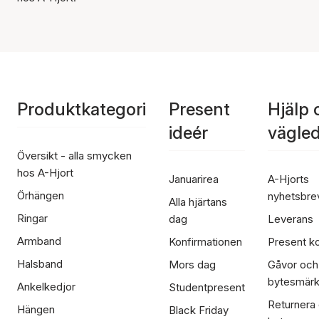
Produktkategori
Present
Hjälp 
ideér
vägle
Översikt - alla smycken
hos A-Hjort
Januarirea
A-Hjorts
Örhängen
nyhetsbre
Alla hjärtans
Ringar
dag
Leverans
Armband
Konfirmationen
Present ko
Halsband
Mors dag
Gåvor och
bytesmär
Ankelkedjor
Studentpresent
Returnera
Hängen
Black Friday