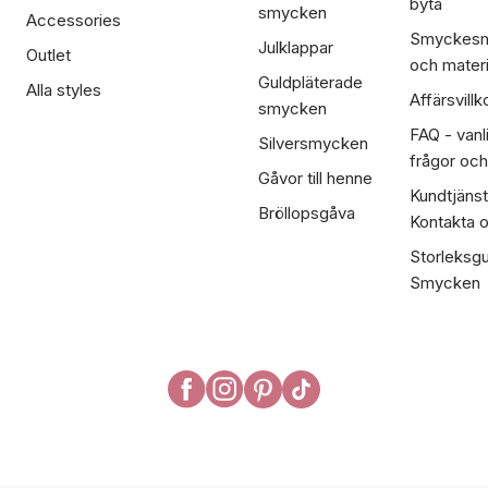
byta
smycken
Accessories
Smyckesm
Julklappar
Outlet
och materi
Guldpläterade
Alla styles
Affärsvillk
smycken
FAQ - vanl
Silversmycken
frågor och
Gåvor till henne
Kundtjänst
Bröllopsgåva
Kontakta 
Storleksgu
Smycken