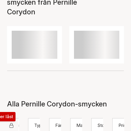
smycken från Pernille
Corydon
Alla Pernille Corydon-smycken
ter låst
Pernille Corydon
Typ
Färg
Material
Storlek
Pris