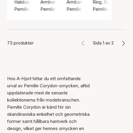
Halsband, Guldfärg / Guldpläterat sterlingsilver 925
Armband, Silverfärg / Silver sterling 925
Armband, Silverfärg / Silver ster
Ring, Guldfärg / Gul
Pernille Corydon
Pernille Corydon
Pernille Corydon
Pernille Corydon
73 produkter
Sida 1 av 2
Hos A-Hjort hittar du ett omfattande
urval av Pernille Corydon-smycken, alltid
uppdaterade med de senaste
kollektionerna från modebranschen.
Pernille Corydon är känd för sin
skandinaviska enkelhet och geometriska
former samt hållbara hantverk och
design, vilket ger hennes smycken en