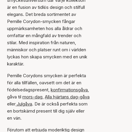
smyckesuniversum där varje kollektion
är en fusion av tidlös design och stilfull
elegans. Det breda sortimentet av
Pernille Corydon-smycken fångar
uppmärksamheten hos alla åldrar och
omfattar en mångfald av trender och
stilar. Med inspiration från naturen,
människor och platser runt om i världen
lyckas hon skapa smycken med en unik
karaktär.
Pernille Corydons smycken är perfekta
för alla tillfällen, oavsett om det är en
födelsedagspresent,
konfirmationsgåva
,
gåva til
mors-dag
,
Alla hjärtans dag-gåva
eller
Julgåva
. De är också perfekta som
en bortskämd present till dig själv eller
en vän.
Förutom att erbjuda moderiktig design