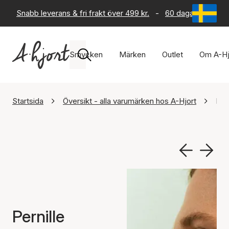
Snabb leverans & fri frakt över 499 kr.
-
60 dagars returrät
Smycken
Märken
Outlet
Om A-Hj
Startsida
Översikt - alla varumärken hos A-Hjort
Per
Pernille