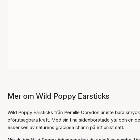
Mer om Wild Poppy Earsticks
Wild Poppy Earsticks från Pernille Corydon är inte bara smycke
oförutsägbara kraft. Med sin fina sidenborstade yta och en 
essensen av naturens graciösa charm på ett unikt sätt.
När du bär Wild Poppy-örhängena bär du också en symbol för 