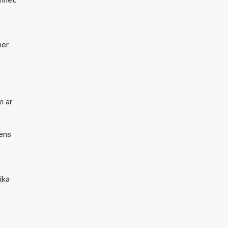
mer
m är
rens
ika