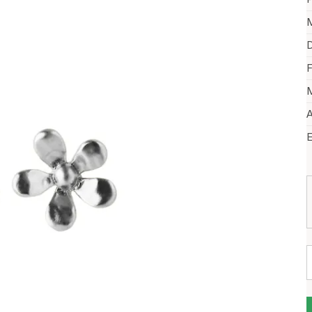
M
D
F
M
A