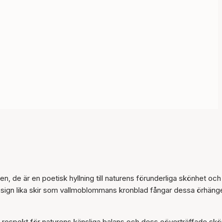
n, de är en poetisk hyllning till naturens förunderliga skönhet och
design lika skir som vallmoblommans kronblad fångar dessa örhäng
respekt för naturens känsliga balans och dess oöverträffade skö