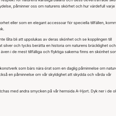
Artikeln har lagts till i
delse, påminner oss om naturens skörhet och hur värdefull varje
korgen
het eller som en elegant accessoar för speciella tillfällen, kom
ok.
e låta bli att uppslukas av deras skönhet och se kopplingen till
at silver och tycks berätta en historia om naturens bräcklighet och
en i de mest tillfälliga och flyktiga sakerna finns en skönhet so
 konstverk som bärs nära örat som en daglig påminnelse om natu
 också en påminnelse om vår skyldighet att skydda och vårda vår
chas med andra smycken på vår hemsida A-Hjort. Dyk ner i de ol