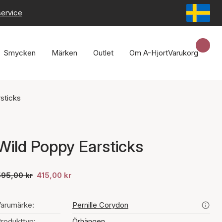
service
Smycken
Märken
Outlet
Om A-Hjort
Varukorg
sticks
Wild Poppy Earsticks
595,00 kr
415,00 kr
arumärke:
Pernille Corydon
rodukttyp:
Örhängen