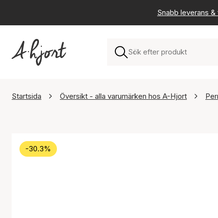
Snabb leverans & f
Startsida
Översikt - alla varumärken hos A-Hjort
Per
-30.3%