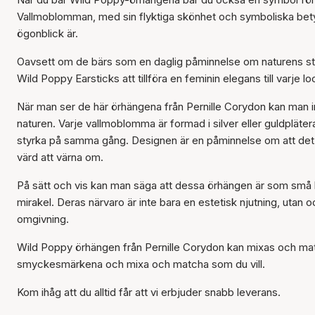
Vallmoblomman, med sin flyktiga skönhet och symboliska bety
ögonblick är.
Oavsett om de bärs som en daglig påminnelse om naturens stor
Wild Poppy Earsticks att tillföra en feminin elegans till varje lo
När man ser de här örhängena från Pernille Corydon kan man int
naturen. Varje vallmoblomma är formad i silver eller guldpläter
styrka på samma gång. Designen är en påminnelse om att det äv
värd att värna om.
På sätt och vis kan man säga att dessa örhängen är som små
mirakel. Deras närvaro är inte bara en estetisk njutning, utan
omgivning.
Wild Poppy örhängen från Pernille Corydon kan mixas och mat
smyckesmärkena och mixa och matcha som du vill.
Kom ihåg att du alltid får att vi erbjuder snabb leverans.