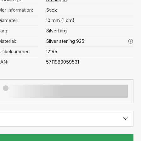
er information:
Stick
iameter:
10 mm (1 cm)
ärg:
Silverfärg
aterial:
Silver sterling 925
rtikelnummer:
12195
EAN:
5711980059531