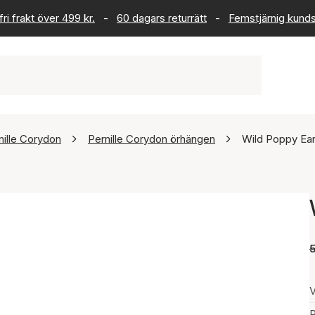
ri frakt över 499 kr.
-
60 dagars returrätt
-
Femstjärnig kund
nille Corydon
Pernille Corydon örhängen
Wild Poppy Ear
V
P