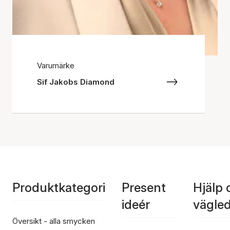
Varumärke
Sif Jakobs Diamond
Produktkategori
Present
Hjälp 
ideér
vägle
Översikt - alla smycken