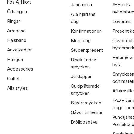
hos A-Hjort
Januarirea
A-Hjorts
Örhängen
nyhetsbre
Alla hjärtans
Ringar
dag
Leverans
Armband
Konfirmationen
Present ko
Halsband
Mors dag
Gåvor och
bytesmär
Ankelkedjor
Studentpresent
Returnera
Hängen
Black Friday
byta
smycken
Accessories
Smyckesm
Julklappar
Outlet
och materi
Guldpläterade
Alla styles
Affärsvillk
smycken
FAQ - vanl
Silversmycken
frågor och
Gåvor till henne
Kundtjänst
Bröllopsgåva
Kontakta 
Storleksgu