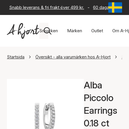
Snabb leverans & fri frakt över 499 kr.
-
60 dagars returrät
Smycken
Märken
Outlet
Om A-Hj
Startsida
Översikt - alla varumärken hos A-Hjort
Sif
Alba
Piccolo
Earrings
0.18 ct