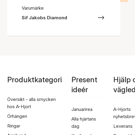
Varumärke
Sif Jakobs Diamond
Produktkategori
Present
Hjälp 
ideér
vägle
Översikt - alla smycken
hos A-Hjort
Januarirea
A-Hjorts
Örhängen
nyhetsbre
Alla hjärtans
Ringar
dag
Leverans