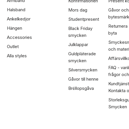
Armband
Konfirmationen
Present ko
Halsband
Mors dag
Gåvor och
bytesmär
Ankelkedjor
Studentpresent
Returnera
Hängen
Black Friday
byta
smycken
Accessories
Smyckesm
Julklappar
Outlet
och materi
Guldpläterade
Alla styles
Affärsvillk
smycken
FAQ - vanl
Silversmycken
frågor och
Gåvor till henne
Kundtjänst
Bröllopsgåva
Kontakta 
Storleksgu
Smycken