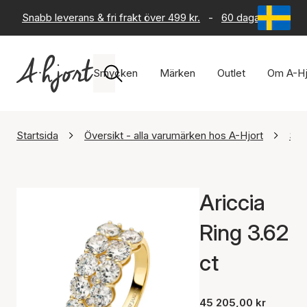
Snabb leverans & fri frakt över 499 kr.
-
60 dagars returrät
Smycken
Märken
Outlet
Om A-Hj
Startsida
Översikt - alla varumärken hos A-Hjort
Sif
Ariccia
Ring 3.62
ct
45 205,00 kr